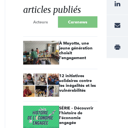
articles publiés
Acteurs
Carenews
À Mayotte, une
jeune génération
choisit
l'engagement
12 initiatives
solidaires contre
les inégalités et les
vulnérabilités
SÉRIE - Découvrir
l'histoire de
l'économie
engagée