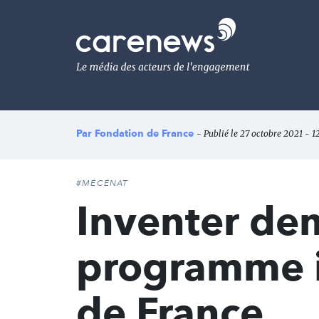
Aller
au
Carenews,
contenu
Le
principal
média
des
acteurs
de
l'engagement
Par
Fondation de France
- Publié le 27 octobre 2021 - 1
#MÉCÉNAT
Inventer de
programme in
de France