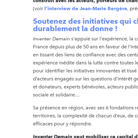
construit avec les acteurs, porteurs de ch
(voir
l’interview de Jean-Marie Bergère
, pr
Soutenez des initiatives qui
durablement la donne
!
Inventer Demain
s'appuie sur l'expérience, la 
France depuis plus de 50 ans en faveur de l'int
en tissant des liens de confiance avec des cen
expérience inédite dans la lutte contre toutes le
pour identifier les initiatives innovantes et tis
d’acteurs engagés sur les questions d’intérêt gé
et donateurs, experts bénévoles, acteurs public
sociale et solidaire…
Sa présence en région, avec ses 6 fondations r
territoires, la complexité de chacun d’eux, de co
efficaces pour y répondre.
Inventer Demain
veut mobiliser ce capital 