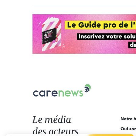
Carenews,
Le
média
des
acteurs
Le média
Notre h
de
des acteurs
Qui so
l'engagement