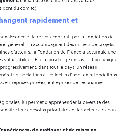
angement,
sur la base de critères transversaux
ésident du comité).
 changent rapidement et
connaissance et le réseau construit par la Fondation de
érêt général. En accompagnant des milliers de projets,
taines d’acteurs, la Fondation de France a accumulé une
s vulnérabilités. Elle a ainsi forgé un savoir-faire unique
sé progressivement, dans tout le pays, un réseau
néral : associations et collectifs d’habitants, fondations
s, entreprises privées, entreprises de l’économie
égionales, lui permet d’appréhender la diversité des
nnaître leurs besoins prioritaires et les acteurs les plus
d’expériences, de pratiques et de mises en