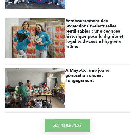
Remboursement des
protections menstruelles
réutilisables : une avancée
historique pour la dignité et
l’égalité d’accès à l’hygiène
intime
À Mayotte, une jeune
génération choisit
l'engagement
AFFICHER PLUS