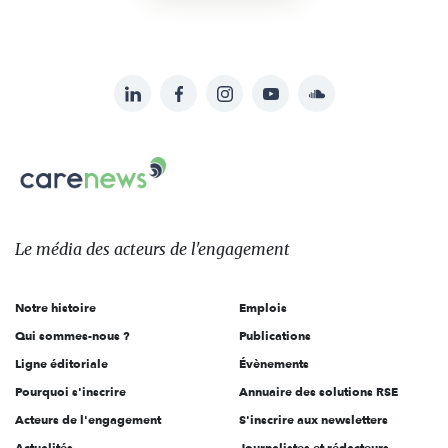
LinkedIn
Facebook
Instagram
YouTube
Soundcloud
Suivez-
nous
Carenews,
sur:
Le
média
des
Le média
des acteurs
de l'engagement
acteurs
de
Notre histoire
Emplois
l'engagement
Qui sommes-nous ?
Publications
Ligne éditoriale
Évènements
Pourquoi s'inscrire
Annuaire des solutions RSE
Acteurs de l'engagement
S'inscrire aux newsletters
Actualités
Journalistes et rédacteurs