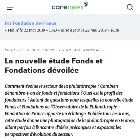
Aller
Carenews,
Menu
Rec
au
Le
contenu
média
Par
Fondation de France
principal
des
- Publié le 22 mai 2019 - 13:43 - Mise à jour le 22 mai 2019 - 16:18
acteurs
de
l'engagement
#ODD 07 : ÉNERGIE PROPRE ET D'UN COÛT ABORDABLE
La nouvelle étude Fonds et
Fondations dévoilée
Comment évolue le secteur de la philanthropie ? Combien
dénombre-t-on de fonds et fondations ? Quel est le profil des
fondateurs ? Autant de questions pour lesquelles la nouvelle étude
Fonds et Fondations de l'Observatoire de la Philanthropie -
Fondation de France apporte un éclairage. Publiée tous les 4 ans,
cette étude donne une photographie de la philanthropie en France,
allant parfois à l'encontre d'idées préconçues et exposant les
perspectives d’évolution du secteur.