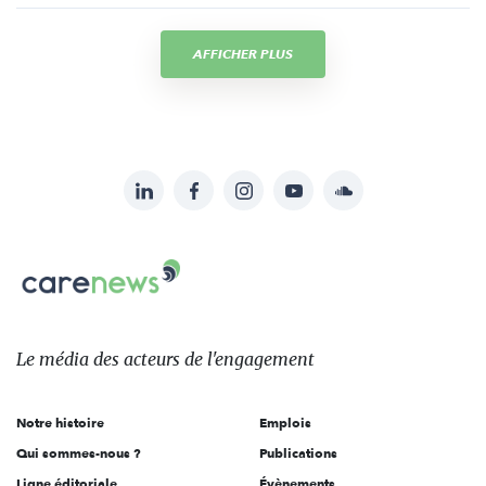
AFFICHER PLUS
LinkedIn
Facebook
Instagram
YouTube
Soundcloud
Suivez-
nous
Carenews,
sur:
Le
média
des
Le média
des acteurs
de l'engagement
acteurs
de
Notre histoire
Emplois
l'engagement
Qui sommes-nous ?
Publications
Ligne éditoriale
Évènements