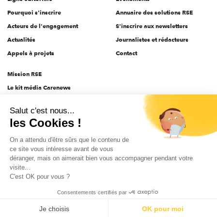
Pourquoi s'inscrire
Annuaire des solutions RSE
Acteurs de l'engagement
S'inscrire aux newsletters
Actualités
Journalistes et rédacteurs
Appels à projets
Contact
Mission RSE
Le kit média Carenews
Groupe AEF
Salut c'est nous...
AEF info
les Cookies !
Novethic
On a attendu d'être sûrs que le contenu de
PRODURABLE
ce site vous intéresse avant de vous
Inclusiv Day
déranger, mais on aimerait bien vous accompagner pendant votre
visite...
C'est OK pour vous ?
CGV
Données personnelles
Mentions légales
2025-2026 Tout droits réservés
Consentements certifiés par
Je choisis
OK pour moi