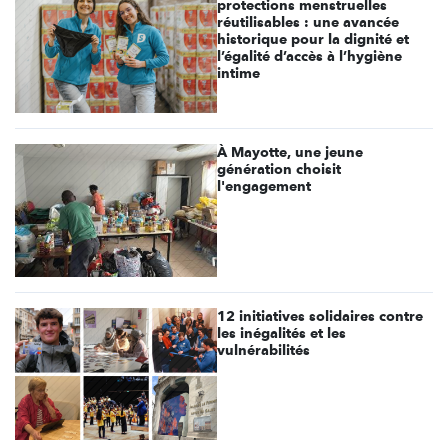
protections menstruelles
réutilisables : une avancée
historique pour la dignité et
l’égalité d’accès à l’hygiène
intime
À Mayotte, une jeune
génération choisit
l'engagement
12 initiatives solidaires contre
les inégalités et les
vulnérabilités