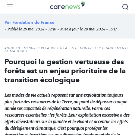
Aller
Carenews,
Menu
Rec
au
Le
contenu
média
Par
Fondation de France
principal
des
- Publié le 29 mai 2024 - 12:10 - Mise à jour le 29 mai 2024 - 16:17
acteurs
de
l'engagement
#ODD 13 : MESURES RELATIVES À LA LUTTE CONTRE LES CHANGEMENTS
CLIMATIQUES
Pourquoi la gestion vertueuse des
forêts est un enjeu prioritaire de la
transition écologique
Les modes de vie actuels reposent sur une exploitation toujours
plus forte des ressources de la Terre, au point de dépasser chaque
année ses capacités de régénération naturelle. Parmi ces
ressources essentielles : les forêts. Leur exploitation excessive a des
effets dévastateurs sur la planète et le vivant et accentue les effets
du dérèglement climatique. C'est pourquoi protéger les