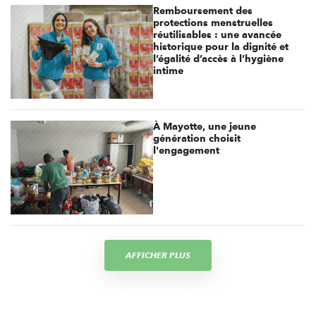
Remboursement des
protections menstruelles
réutilisables : une avancée
historique pour la dignité et
l’égalité d’accès à l’hygiène
intime
À Mayotte, une jeune
génération choisit
l'engagement
AFFICHER PLUS