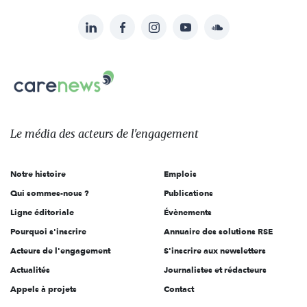
LinkedIn
Facebook
Instagram
YouTube
Soundcloud
Suivez-
nous
Carenews,
sur:
Le
média
des
Le média
des acteurs
de l'engagement
acteurs
de
Notre histoire
Emplois
l'engagement
Qui sommes-nous ?
Publications
Ligne éditoriale
Évènements
Pourquoi s'inscrire
Annuaire des solutions RSE
Acteurs de l'engagement
S'inscrire aux newsletters
Actualités
Journalistes et rédacteurs
Appels à projets
Contact