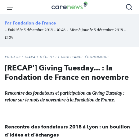
Aller
Carenews,
Menu
Rec
au
Le
contenu
média
Par
Fondation de France
principal
des
- Publié le 5 décembre 2018 - 10:46 - Mise à jour le 5 décembre 2018 -
acteurs
11:09
de
l'engagement
#ODD 08 : TRAVAIL DÉCENT ET CROISSANCE ÉCONOMIQUE
[RECAP’] Giving Tuesday... : la
Fondation de France en novembre
Rencontre des fondateurs et participation au Giving Tuesday :
retour sur le mois de novembre à la Fondation de France.
Rencontre des fondateurs 2018 à Lyon : un bouillon
d’idées et d’échanges