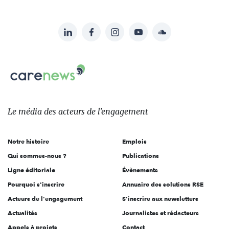
LinkedIn
Facebook
Instagram
YouTube
Soundcloud
Suivez-
nous
Carenews,
sur:
Le
média
des
Le média
des acteurs
de l'engagement
acteurs
de
Notre histoire
Emplois
l'engagement
Qui sommes-nous ?
Publications
Ligne éditoriale
Évènements
Pourquoi s'inscrire
Annuaire des solutions RSE
Acteurs de l'engagement
S'inscrire aux newsletters
Actualités
Journalistes et rédacteurs
Appels à projets
Contact