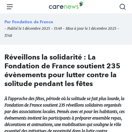
Aller
Carenews,
Menu
Rec
au
Le
contenu
média
Par
Fondation de France
principal
des
- Publié le 1 décembre 2025 - 15:49 - Mise à jour le 1 décembre 2025 -
acteurs
17:48
de
l'engagement
Réveillons la solidarité : La
Fondation de France soutient 235
évènements pour lutter contre la
solitude pendant les fêtes
À l’approche des fêtes, période où la solitude se fait plus lourde, la
Fondation de France soutient 235 réveillons solidaires organisés
par des associations locales. Pensés avec et pour les habitants, ces
événements invitent les participants à préparer ensemble repas,
décorations et animations, une mobilisation qui souligne le rôle
essentiel des initiatives de proximité dans la lutte contre