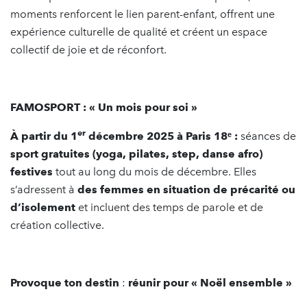
moments renforcent le lien parent-enfant, offrent une
expérience culturelle de qualité et créent un espace
collectif de joie et de réconfort.
FAMOSPORT
: « Un mois pour soi »
er
À partir du 1
décembre 2025 à Paris 18ᵉ :
séances de
sport gratuites (yoga, pilates, step, danse afro)
festives
tout au long du mois de décembre. Elles
s’adressent à
des femmes en situation de pr
é
carit
é
ou
d
’
isolement
et incluent des temps de parole et de
création collective.
Provoque ton destin
:
réunir pour « Noël ensemble »