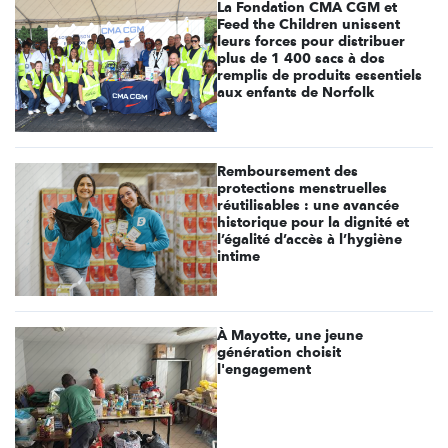
La Fondation CMA CGM et
Feed the Children unissent
leurs forces pour distribuer
plus de 1 400 sacs à dos
remplis de produits essentiels
aux enfants de Norfolk
Remboursement des
protections menstruelles
réutilisables : une avancée
historique pour la dignité et
l’égalité d’accès à l’hygiène
intime
À Mayotte, une jeune
génération choisit
l'engagement