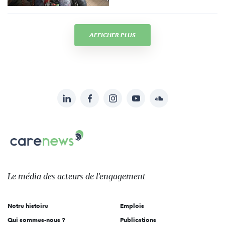
AFFICHER PLUS
LinkedIn
Facebook
Instagram
YouTube
Soundcloud
Suivez-
nous
Carenews,
sur:
Le
média
des
Le média
des acteurs
de l'engagement
acteurs
de
Notre histoire
Emplois
l'engagement
Qui sommes-nous ?
Publications