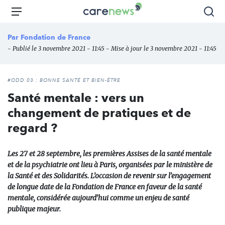
Aller
Carenews,
Menu
Rec
au
Le
contenu
média
Par
Fondation de France
principal
des
- Publié le 3 novembre 2021 - 11:45 - Mise à jour le 3 novembre 2021 - 11:45
acteurs
de
l'engagement
#ODD 03 : BONNE SANTÉ ET BIEN-ÊTRE
Santé mentale : vers un
changement de pratiques et de
regard ?
Les 27 et 28 septembre, les premières Assises de la santé mentale
et de la psychiatrie ont lieu à Paris, organisées par le ministère de
la Santé et des Solidarités. L’occasion de revenir sur l’engagement
de longue date de la Fondation de France en faveur de la santé
mentale, considérée aujourd’hui comme un enjeu de santé
publique majeur.