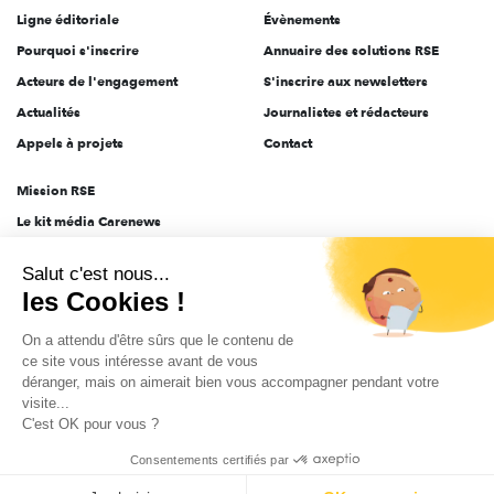
Ligne éditoriale
Évènements
Pourquoi s'inscrire
Annuaire des solutions RSE
Acteurs de l'engagement
S'inscrire aux newsletters
Actualités
Journalistes et rédacteurs
Appels à projets
Contact
Mission RSE
Le kit média Carenews
Groupe AEF
Salut c'est nous...
AEF info
les Cookies !
Novethic
On a attendu d'être sûrs que le contenu de
PRODURABLE
ce site vous intéresse avant de vous
Inclusiv Day
déranger, mais on aimerait bien vous accompagner pendant votre
visite...
C'est OK pour vous ?
CGV
Données personnelles
Mentions légales
2025-2026 Tout droits réservés
Consentements certifiés par