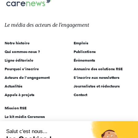
Carenews,
sur:
Le
média
des
Le média
des acteurs
de l'engagement
acteurs
de
Notre histoire
Emplois
l'engagement
Qui sommes-nous ?
Publications
Ligne éditoriale
Évènements
Pourquoi s'inscrire
Annuaire des solutions RSE
Acteurs de l'engagement
S'inscrire aux newsletters
Actualités
Journalistes et rédacteurs
Appels à projets
Contact
Mission RSE
Le kit média Carenews
Groupe AEF
Salut c'est nous...
AEF info