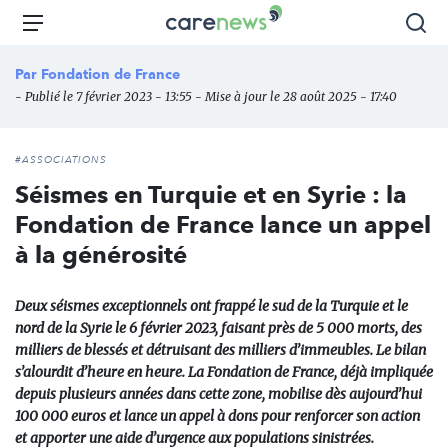
Aller
Carenews,
Menu
Rec
au
Le
contenu
média
Par
Fondation de France
principal
des
- Publié le 7 février 2023 - 13:55 - Mise à jour le 28 août 2025 - 17:40
acteurs
de
l'engagement
#ASSOCIATIONS
Séismes en Turquie et en Syrie : la
Fondation de France lance un appel
à la générosité
Deux séismes exceptionnels ont frappé le sud de la Turquie et le
nord de la Syrie le 6 février 2023, faisant près de 5 000 morts, des
milliers de blessés et détruisant des milliers d’immeubles. Le bilan
s’alourdit d’heure en heure. La Fondation de France, déjà impliquée
depuis plusieurs années dans cette zone, mobilise dès aujourd’hui
100 000 euros et lance un appel à dons pour renforcer son action
et apporter une aide d’urgence aux populations sinistrées.