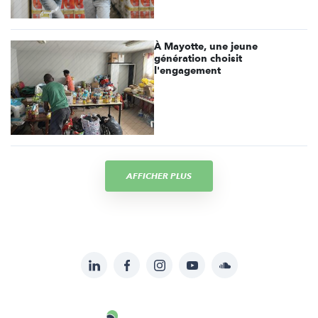
À Mayotte, une jeune
génération choisit
l'engagement
AFFICHER PLUS
LinkedIn
Facebook
Instagram
YouTube
Soundcloud
Suivez-
nous