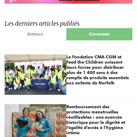
Les derniers articles publiés
Acteurs
Carenews
La Fondation CMA CGM et
Feed the Children unissent
leurs forces pour distribuer
plus de 1 400 sacs à dos
remplis de produits essentiels
aux enfants de Norfolk
Remboursement des
protections menstruelles
réutilisables : une avancée
historique pour la dignité et
l’égalité d’accès à l’hygiène
intime