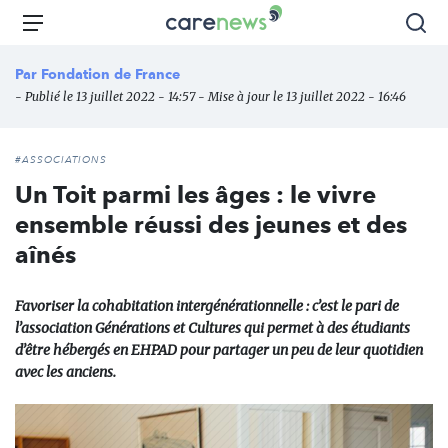
Aller
Carenews,
Menu
Rec
au
Le
contenu
média
Par
Fondation de France
principal
des
- Publié le 13 juillet 2022 - 14:57 - Mise à jour le 13 juillet 2022 - 16:46
acteurs
de
l'engagement
#ASSOCIATIONS
Un Toit parmi les âges : le vivre
ensemble réussi des jeunes et des
aînés
Favoriser la cohabitation intergénérationnelle : c’est le pari de
l’association Générations et Cultures qui permet à des étudiants
d’être hébergés en EHPAD pour partager un peu de leur quotidien
avec les anciens.