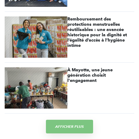
Remboursement des
protections menstruelles
réutilisables : une avancée
historique pour la dignité et
l’égalité d’accès à l’hygiène
intime
À Mayotte, une jeune
génération choisit
l'engagement
AFFICHER PLUS