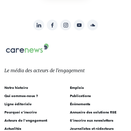
LinkedIn
Facebook
Instagram
YouTube
Soundcloud
Suivez-
nous
Carenews,
sur:
Le
média
des
Le média
des acteurs
de l'engagement
acteurs
de
Notre histoire
Emplois
l'engagement
Qui sommes-nous ?
Publications
Ligne éditoriale
Évènements
Pourquoi s'inscrire
Annuaire des solutions RSE
Acteurs de l'engagement
S'inscrire aux newsletters
Actualités
Journalistes et rédacteurs