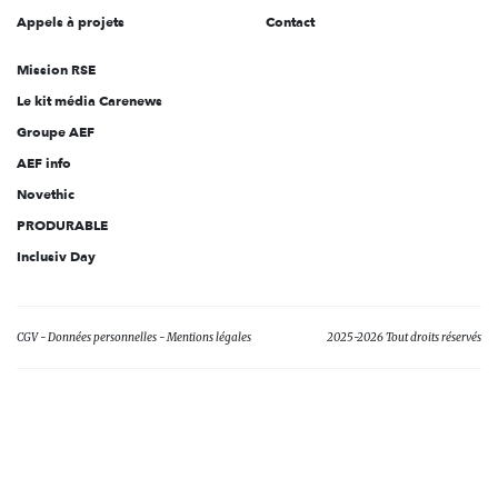
Appels à projets
Contact
Mission RSE
Le kit média Carenews
Groupe AEF
AEF info
Novethic
PRODURABLE
Inclusiv Day
CGV
Données personnelles
Mentions légales
2025-2026 Tout droits réservés