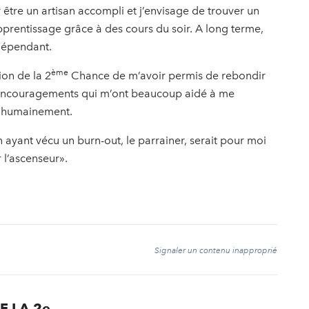
tre un artisan accompli et j’envisage de trouver un
prentissage grâce à des cours du soir. A long terme,
ndépendant.
ème
on de la 2
Chance de m’avoir permis de rebondir
s encouragements qui m’ont beaucoup aidé à me
t humainement.
n ayant vécu un burn-out, le parrainer, serait pour moi
l’ascenseur».
t
Signaler un contenu inapproprié
E LA 2e