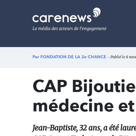
Aller
au
Carenews,
contenu
Le
principal
média
des
acteurs
de
l'engagement
Par
FONDATION DE LA 2e CHANCE
- Publié le 8 nov
CAP Bijoutie
médecine et
Jean-Baptiste, 32 ans, a été lau