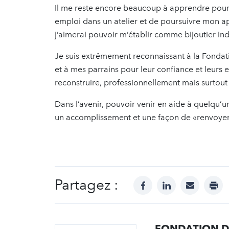
Il me reste encore beaucoup à apprendre pour ê
emploi dans un atelier et de poursuivre mon ap
j’aimerai pouvoir m’établir comme bijoutier i
Je suis extrêmement reconnaissant à la Fondati
et à mes parrains pour leur confiance et leur
reconstruire, professionnellement mais surtou
Dans l’avenir, pouvoir venir en aide à quelqu’u
un accomplissement et une façon de «renvoyer 
Partagez :
facebook
linkedin
mail
prin
FONDATION D