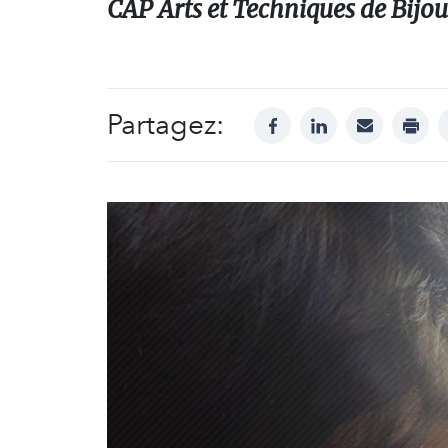
CAP Arts et Techniques de Bijout
Partagez:
facebook
linkedin
mail
print