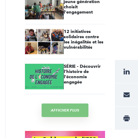
jeune génération
choisit
l'engagement
12 initiatives
solidaires contre
les inégalités et les
vulnérabilités
SÉRIE - Découvrir
l'histoire de
l'économie
engagée
AFFICHER PLUS