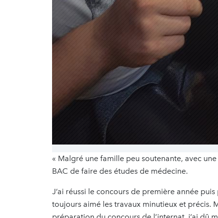
« Malgré une famille peu soutenante, avec une s
BAC de faire des études de médecine.
J’ai réussi le concours de première année puis p
toujours aimé les travaux minutieux et précis
préparation du concours de l’internat, j’ai dû