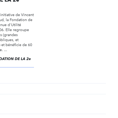
initiative de Vincent
ud, la Fondation de
nue d'Utilité
06. Elle regroupe
es (grandes
ubliques, et
s) et bénéficie de 60
. ...
ONDATION DE LA 2e