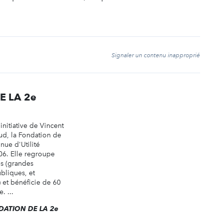
t
Signaler un contenu inapproprié
E LA 2e
initiative de Vincent
ud, la Fondation de
nue d'Utilité
06. Elle regroupe
es (grandes
ubliques, et
s) et bénéficie de 60
. ...
ONDATION DE LA 2e