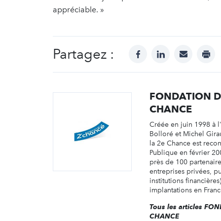
appréciable. »
Partagez :
facebook
linkedin
mail
prin
FONDATION D
CHANCE
Créée en juin 1998 à l'
Bolloré et Michel Gira
la 2e Chance est recon
Publique en février 20
près de 100 partenair
entreprises privées, p
institutions financière
implantations en France
Tous les articles F
CHANCE