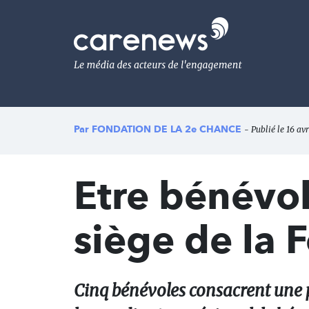
Aller
au
Carenews,
contenu
Le
principal
média
des
acteurs
de
l'engagement
Par
FONDATION DE LA 2e CHANCE
- Publié le 16 avr
Etre bénévol
siège de la 
Cinq bénévoles consacrent une p