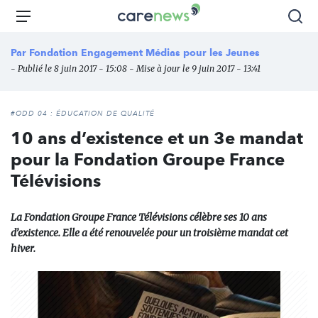
Aller
Carenews,
Menu
Rec
au
Le
contenu
média
Par
Fondation Engagement Médias pour les Jeunes
principal
des
- Publié le 8 juin 2017 - 15:08 - Mise à jour le 9 juin 2017 - 13:41
acteurs
de
l'engagement
#ODD 04 : ÉDUCATION DE QUALITÉ
10 ans d’existence et un 3e mandat
pour la Fondation Groupe France
Télévisions
La Fondation Groupe France Télévisions célèbre ses 10 ans
d’existence. Elle a été renouvelée pour un troisième mandat cet
hiver.