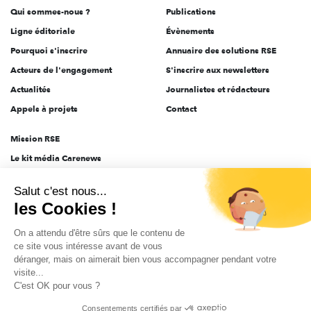
Qui sommes-nous ?
Publications
Ligne éditoriale
Évènements
Pourquoi s'inscrire
Annuaire des solutions RSE
Acteurs de l'engagement
S'inscrire aux newsletters
Actualités
Journalistes et rédacteurs
Appels à projets
Contact
Mission RSE
Le kit média Carenews
Groupe AEF
Salut c'est nous...
AEF info
les Cookies !
Novethic
On a attendu d'être sûrs que le contenu de
PRODURABLE
ce site vous intéresse avant de vous
Inclusiv Day
déranger, mais on aimerait bien vous accompagner pendant votre
visite...
C'est OK pour vous ?
CGV
Données personnelles
Mentions légales
2025-2026 Tout droits réservés
Consentements certifiés par