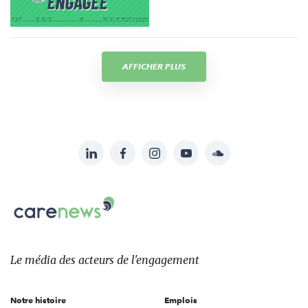
AFFICHER PLUS
LinkedIn
Facebook
Instagram
YouTube
Soundcloud
Suivez-
nous
Carenews,
sur:
Le
média
des
Le média
des acteurs
de l'engagement
acteurs
de
Notre histoire
Emplois
l'engagement