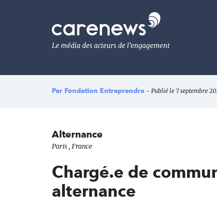
Aller
au
Carenews,
contenu
Le
principal
média
des
acteurs
de
l'engagement
Par
Fondation Entreprendre
- Publié le 7 septembre 20
Alternance
Paris , France
Chargé.e de commun
alternance