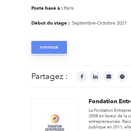
Poste basé à :
Paris
Début du stage :
Septembre-Octobre 2021
POSTULER
Partagez :
facebook
linkedin
mail
prin
Fondation Ent
La Fondation Entrepre
2008 en faveur de la c
entrepreneuriale. Reco
publique en 2011, ell