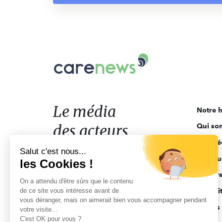
Carenews,
Le
média
des
acteurs
Le média
Notre h
de
des acteurs
Qui so
l'engagement
Ligne é
de l'engagement
Salut c'est nous...
Pourquo
les Cookies !
Acteur
On a attendu d'être sûrs que le contenu
de ce site vous intéresse avant de
Actuali
vous déranger, mais on aimerait bien vous accompagner pendant
Appels 
votre visite...
C'est OK pour vous ?