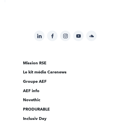
LinkedIn
Facebook
Instagram
YouTube
Soundcloud
Suivez-
nous
sur:
Mission RSE
Le kit média Carenews
Groupe AEF
AEF info
Novethic
PRODURABLE
Inclusiv Day