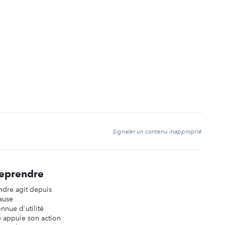
t
Signaler un contenu inapproprié
reprendre
ndre agit depuis
ause
nnue d'utilité
e appuie son action