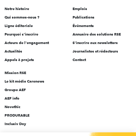
de
Notre histoire
Emplois
l'engagement
Qui sommes-nous ?
Publications
Ligne éditoriale
Évènements
Pourquoi s'inscrire
Annuaire des solutions RSE
Acteurs de l'engagement
S'inscrire aux newsletters
Actualités
Journalistes et rédacteurs
Appels à projets
Contact
Mission RSE
Le kit média Carenews
Groupe AEF
AEF info
Novethic
PRODURABLE
Inclusiv Day