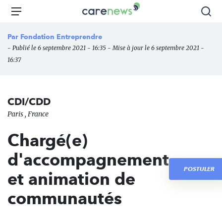
Aller
Carenews,
Menu
Rec
au
Le
contenu
média
Par
Fondation Entreprendre
principal
des
- Publié le 6 septembre 2021 - 16:35 - Mise à jour le 6 septembre 2021 -
acteurs
16:37
de
l'engagement
CDI/CDD
Paris , France
Chargé(e)
d'accompagnement
POSTULER
et animation de
communautés