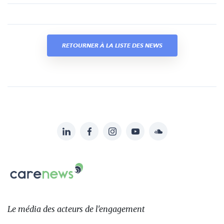
RETOURNER À LA LISTE DES NEWS
LinkedIn
Facebook
Instagram
YouTube
Soundcloud
Suivez-
nous
Carenews,
sur:
Le
média
des
Le média
des acteurs
de l'engagement
acteurs