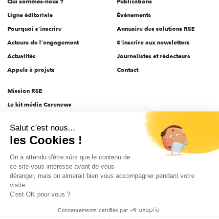
Qui sommes-nous ?
Publications
Ligne éditoriale
Évènements
Pourquoi s'inscrire
Annuaire des solutions RSE
Acteurs de l'engagement
S'inscrire aux newsletters
Actualités
Journalistes et rédacteurs
Appels à projets
Contact
Mission RSE
Le kit média Carenews
Groupe AEF
Salut c'est nous...
AEF info
les Cookies !
Novethic
On a attendu d'être sûrs que le contenu de
PRODURABLE
ce site vous intéresse avant de vous
Inclusiv Day
déranger, mais on aimerait bien vous accompagner pendant votre
visite...
C'est OK pour vous ?
CGV
Données personnelles
Mentions légales
2025-2026 Tout droits réservés
Consentements certifiés par