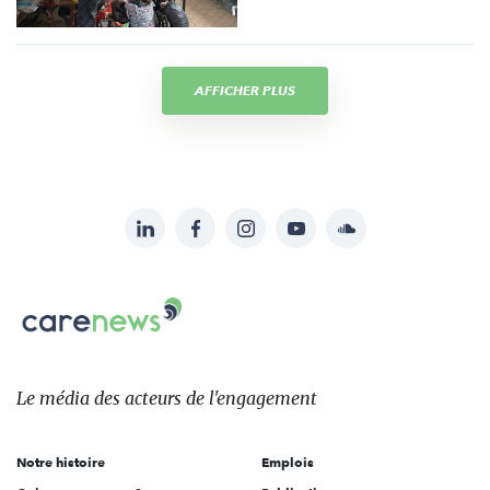
AFFICHER PLUS
LinkedIn
Facebook
Instagram
YouTube
Soundcloud
Suivez-
nous
Carenews,
sur:
Le
média
des
Le média
des acteurs
de l'engagement
acteurs
de
Notre histoire
Emplois
l'engagement