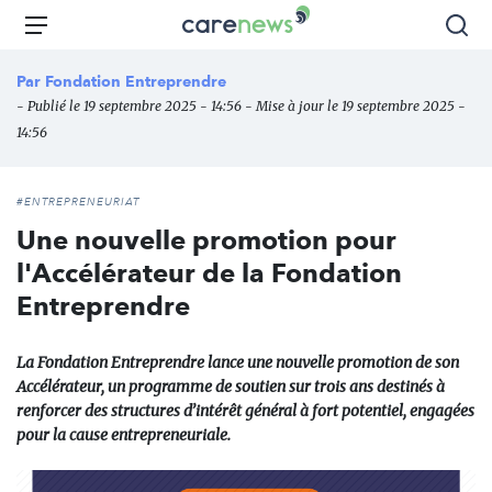
Aller
Carenews,
Menu
Rec
au
Le
contenu
média
Par
Fondation Entreprendre
principal
des
- Publié le 19 septembre 2025 - 14:56 - Mise à jour le 19 septembre 2025 -
acteurs
14:56
de
l'engagement
#ENTREPRENEURIAT
Une nouvelle promotion pour
l'Accélérateur de la Fondation
Entreprendre
La Fondation Entreprendre lance une nouvelle promotion de son
Accélérateur, un programme de soutien sur trois ans destinés à
renforcer des structures d’intérêt général à fort potentiel, engagées
pour la cause entrepreneuriale.