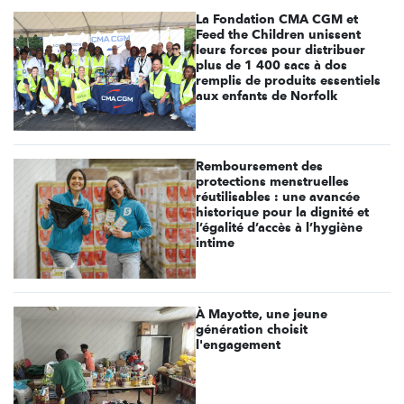
La Fondation CMA CGM et
Feed the Children unissent
leurs forces pour distribuer
plus de 1 400 sacs à dos
remplis de produits essentiels
aux enfants de Norfolk
Remboursement des
protections menstruelles
réutilisables : une avancée
historique pour la dignité et
l’égalité d’accès à l’hygiène
intime
À Mayotte, une jeune
génération choisit
l'engagement