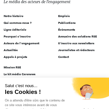
Le média
des acteurs
de l'engagement
acteurs
de
Notre histoire
Emplois
l'engagement
Qui sommes-nous ?
Publications
Ligne éditoriale
Évènements
Pourquoi s'inscrire
Annuaire des solutions RSE
Acteurs de l'engagement
S'inscrire aux newsletters
Actualités
Journalistes et rédacteurs
Appels à projets
Contact
Mission RSE
Le kit média Carenews
Groupe AEF
Salut c'est nous...
AEF info
les Cookies !
Novethic
On a attendu d'être sûrs que le contenu de
PRODURABLE
ce site vous intéresse avant de vous
Inclusiv Day