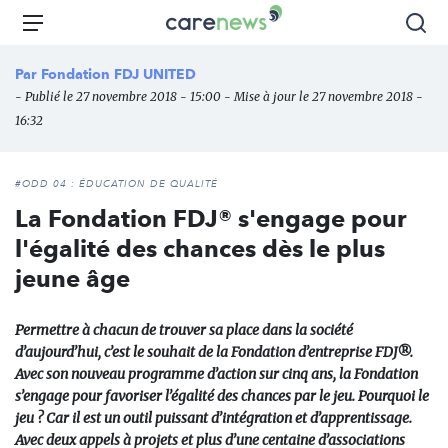
Aller
Carenews,
Menu
Rec
au
Le
contenu
média
Par
Fondation FDJ UNITED
principal
des
- Publié le 27 novembre 2018 - 15:00 - Mise à jour le 27 novembre 2018 -
acteurs
16:32
de
l'engagement
#ODD 04 : ÉDUCATION DE QUALITÉ
La Fondation FDJ® s'engage pour
l'égalité des chances dès le plus
jeune âge
Permettre à chacun de trouver sa place dans la société
d’aujourd’hui, c’est le souhait de la Fondation d’entreprise FDJ®.
Avec son nouveau programme d’action sur cinq ans, la Fondation
s’engage pour favoriser l’égalité des chances par le jeu. Pourquoi le
jeu ? Car il est un outil puissant d’intégration et d’apprentissage.
Avec deux appels à projets et plus d’une centaine d’associations