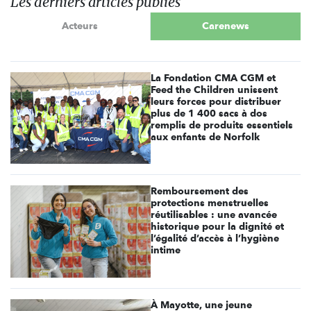
Les derniers articles publiés
Acteurs
Carenews
La Fondation CMA CGM et
Feed the Children unissent
leurs forces pour distribuer
plus de 1 400 sacs à dos
remplis de produits essentiels
aux enfants de Norfolk
Remboursement des
protections menstruelles
réutilisables : une avancée
historique pour la dignité et
l’égalité d’accès à l’hygiène
intime
À Mayotte, une jeune