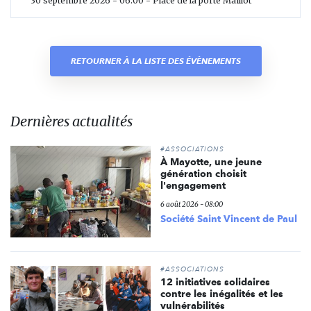
30 septembre 2026 - 06:00 - Place de la porte Maillot
RETOURNER À LA LISTE DES ÉVÈNEMENTS
Dernières actualités
#ASSOCIATIONS
À Mayotte, une jeune
génération choisit
l'engagement
6 août 2026 - 08:00
Société Saint Vincent de Paul
#ASSOCIATIONS
12 initiatives solidaires
contre les inégalités et les
vulnérabilités