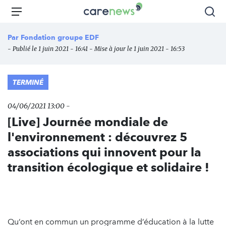
Aller
Carenews,
Menu
Rec
au
Le
contenu
média
Par
Fondation groupe EDF
principal
des
- Publié le 1 juin 2021 - 16:41 - Mise à jour le 1 juin 2021 - 16:53
acteurs
de
l'engagement
TERMINÉ
04/06/2021 13:00 -
[Live] Journée mondiale de
l'environnement : découvrez 5
associations qui innovent pour la
transition écologique et solidaire !
Qu’ont en commun un programme d’éducation à la lutte