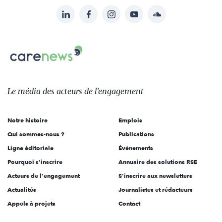
LinkedIn
Facebook
Instagram
YouTube
Soundcloud
Suivez-
nous
Carenews,
sur:
Le
média
des
Le média
des acteurs
de l'engagement
acteurs
de
Notre histoire
Emplois
l'engagement
Qui sommes-nous ?
Publications
Ligne éditoriale
Évènements
Pourquoi s'inscrire
Annuaire des solutions RSE
Acteurs de l'engagement
S'inscrire aux newsletters
Actualités
Journalistes et rédacteurs
Appels à projets
Contact