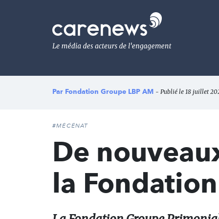
Aller
au
Carenews,
contenu
Le
principal
média
des
acteurs
de
l'engagement
Par
Fondation Groupe LBP AM
- Publié le 18 juillet 20
#MÉCÉNAT
De nouveaux
la Fondatio