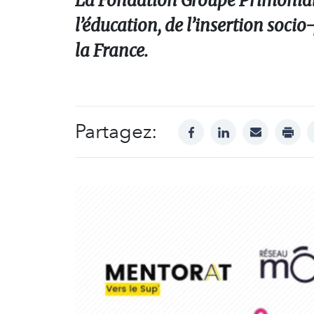
La Fondation Groupe Primonial 
l’éducation, de l’insertion soci
la France.
Partagez:
facebook
linkedin
mail
print