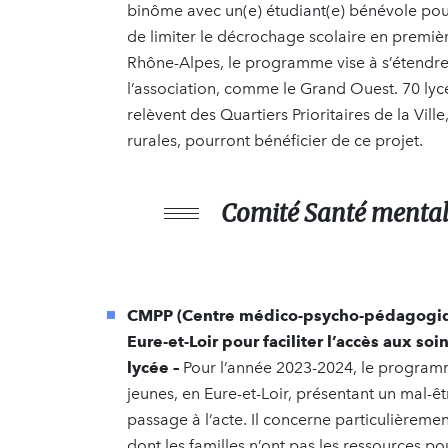
binôme avec un(e) étudiant(e) bénévole pour
de limiter le décrochage scolaire en premiè
Rhône-Alpes, le programme vise à s’étendre 
l’association, comme le Grand Ouest. 70 lyc
relèvent des Quartiers Prioritaires de la Vill
rurales, pourront bénéficier de ce projet.
Comité Santé menta
CMPP (Centre médico-psycho-pédagogique
Eure-et-Loir pour faciliter l’accès aux so
lycée –
Pour l’année 2023-2024, le progr
jeunes, en Eure-et-Loir, présentant un mal-
passage à l’acte. Il concerne particulièreme
dont les familles n’ont pas les ressources p