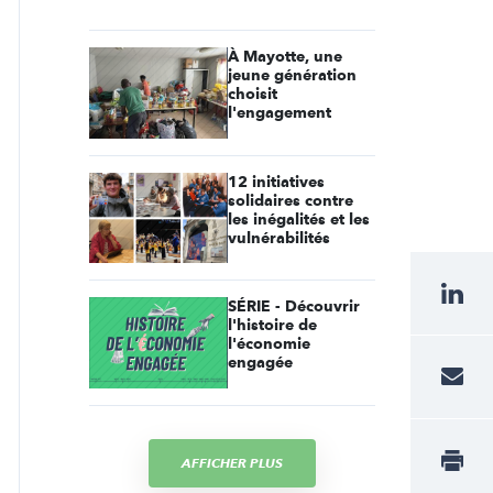
À Mayotte, une
jeune génération
choisit
l'engagement
12 initiatives
solidaires contre
les inégalités et les
vulnérabilités
SÉRIE - Découvrir
l'histoire de
l'économie
engagée
AFFICHER PLUS