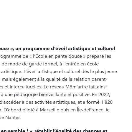
uce », un programme d’éveil artistique et culturel
rogramme de « l’École en pente douce » prépare les
ié de mode de garde formel, à l’entrée en école
rtistique. L’éveil artistique et culturel dès le plus jeune
mais également à la qualité de la relation parent-
s et interculturelles. Le réseau Môm’artre fait ainsi
s à une pédagogie bienveillante et positive. En 2022,
d’accéder à des activités artistiques, et a formé 1 820
n. D’abord piloté à Marseille puis en Île-deFrance, le
de Nantes.
n semble ! », rétablir l’égalité des chances et