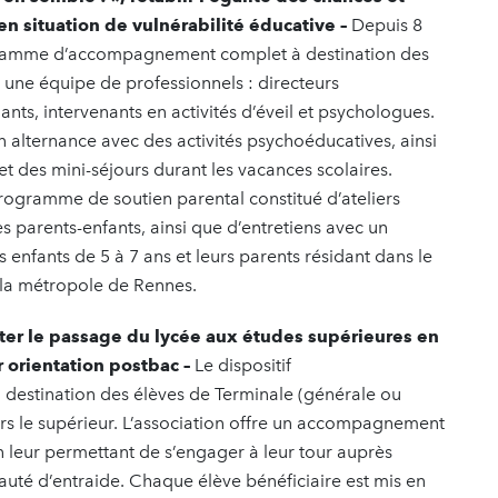
 en situation de vulnérabilité éducative –
Depuis 8
gramme d’accompagnement complet à destination des
r une équipe de professionnels : directeurs
ants, intervenants en activités d’éveil et psychologues.
en alternance avec des activités psychoéducatives, ainsi
t des mini-séjours durant les vacances scolaires.
rogramme de soutien parental constitué d’ateliers
res parents-enfants, ainsi que d’entretiens avec un
s enfants de 5 à 7 ans et leurs parents résidant dans le
s la métropole de Rennes.
iliter le passage du lycée aux études supérieures en
 orientation postbac –
Le dispositif
destination des élèves de Terminale (générale ou
vers le supérieur. L’association offre un accompagnement
en leur permettant de s’engager à leur tour auprès
auté d’entraide. Chaque élève bénéficiaire est mis en