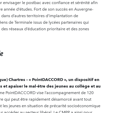
 envisager le postbac avec confiance et sérénité afin
re année d’études. Fort de son succès en Auvergne-
dans d’autres territoires d’implantation de
éens de Terminale issus de lycées partenaires qui
e, des réseaux d’éducation prioritaire et des zones
le
) Chartres – « PointDACCORD », un dispositif en
ins et apaiser le mal-être des jeunes au collège et au
amme PointDACCORD vise l’accompagnement de 120
être qui peut être rapidement désamorcé avant tout
nt les jeunes en situation de précarité socioéconomique
our accéder au secteur libéral. Le CMPP a ainsi pour