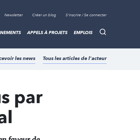
Newsletter
Créer un blog
S'inscrire / Se connecter
ÈNEMENTS
APPELS À PROJETS
EMPLOIS
Recherche
cevoir les news
Tous les articles de l'acteur
s par
al