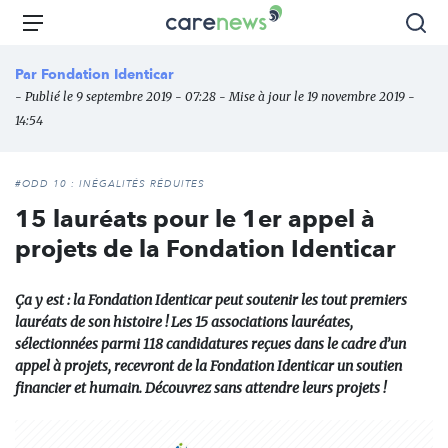
Aller
Carenews,
Menu
Rec
au
Le
contenu
média
Par
Fondation Identicar
principal
des
- Publié le 9 septembre 2019 - 07:28 - Mise à jour le 19 novembre 2019 -
acteurs
14:54
de
l'engagement
#ODD 10 : INÉGALITÉS RÉDUITES
15 lauréats pour le 1er appel à
projets de la Fondation Identicar
Ça y est : la Fondation Identicar peut soutenir les tout premiers
lauréats de son histoire ! Les 15 associations lauréates,
sélectionnées parmi 118 candidatures reçues dans le cadre d’un
appel à projets, recevront de la Fondation Identicar un soutien
financier et humain. Découvrez sans attendre leurs projets !