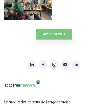
AFFICHER PLUS
LinkedIn
Facebook
Instagram
YouTube
Soundcloud
Suivez-
nous
Carenews,
sur:
Le
média
des
Le média
des acteurs
de l'engagement
acteurs