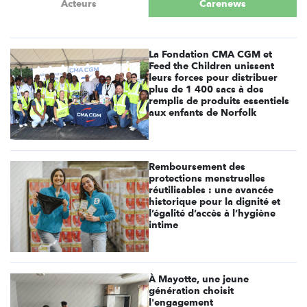
Acteurs
Carenews
La Fondation CMA CGM et
Feed the Children unissent
leurs forces pour distribuer
plus de 1 400 sacs à dos
remplis de produits essentiels
aux enfants de Norfolk
Remboursement des
protections menstruelles
réutilisables : une avancée
historique pour la dignité et
l’égalité d’accès à l’hygiène
intime
À Mayotte, une jeune
génération choisit
l'engagement