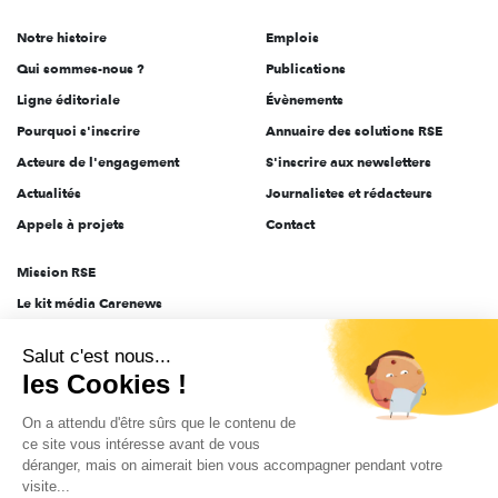
de
Notre histoire
Emplois
l'engagement
Qui sommes-nous ?
Publications
Ligne éditoriale
Évènements
Pourquoi s'inscrire
Annuaire des solutions RSE
Acteurs de l'engagement
S'inscrire aux newsletters
Actualités
Journalistes et rédacteurs
Appels à projets
Contact
Mission RSE
Le kit média Carenews
Groupe AEF
Salut c'est nous...
AEF info
les Cookies !
Novethic
On a attendu d'être sûrs que le contenu de
PRODURABLE
ce site vous intéresse avant de vous
Inclusiv Day
déranger, mais on aimerait bien vous accompagner pendant votre
visite...