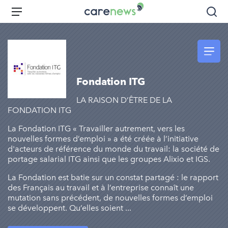
Aller
Carenews,
Menu
Rec
au
Le
contenu
média
principal
des
acteurs
de
Fondation ITG
l'engagement
LA RAISON D’ÊTRE DE LA
FONDATION ITG
La Fondation ITG « Travailler autrement, vers les
nouvelles formes d’emploi » a été créée à l’initiative
d'acteurs de référence du monde du travail: la société de
portage salarial ITG ainsi que les groupes Alixio et IGS.
La Fondation est batie sur un constat partagé : le rapport
des Français au travail et à l’entreprise connaît une
mutation sans précédent, de nouvelles formes d’emploi
se développent. Qu’elles soient ...