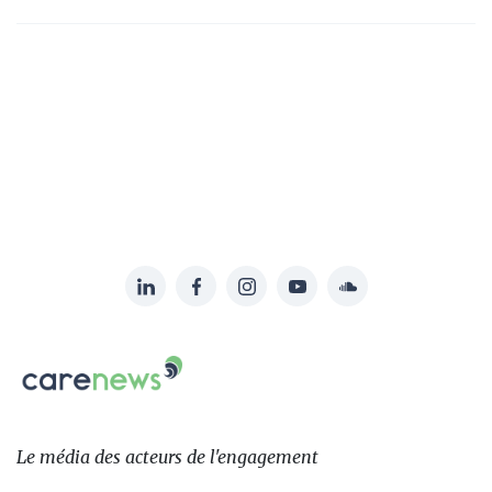
LinkedIn
Facebook
Instagram
YouTube
Soundcloud
Suivez-
nous
Carenews,
sur:
Le
média
des
Le média
des acteurs
de l'engagement
acteurs