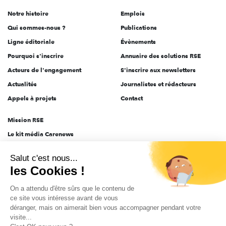
de
Notre histoire
Emplois
l'engagement
Qui sommes-nous ?
Publications
Ligne éditoriale
Évènements
Pourquoi s'inscrire
Annuaire des solutions RSE
Acteurs de l'engagement
S'inscrire aux newsletters
Actualités
Journalistes et rédacteurs
Appels à projets
Contact
Mission RSE
Le kit média Carenews
Groupe AEF
Salut c'est nous...
AEF info
les Cookies !
Novethic
On a attendu d'être sûrs que le contenu de
PRODURABLE
ce site vous intéresse avant de vous
Inclusiv Day
déranger, mais on aimerait bien vous accompagner pendant votre
visite...