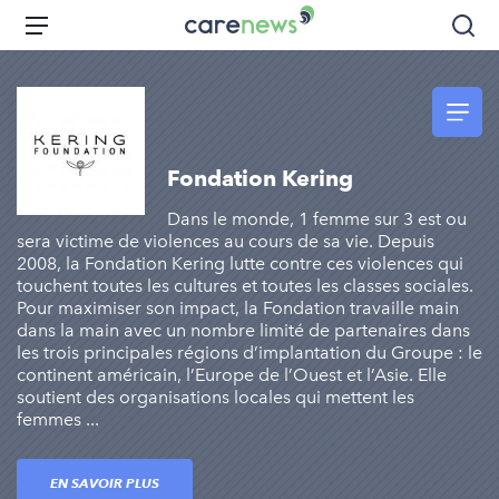
Aller
Carenews,
Menu
Rec
au
Le
contenu
média
principal
des
acteurs
de
Fondation Kering
l'engagement
Dans le monde, 1 femme sur 3 est ou
sera victime de violences au cours de sa vie. Depuis
2008, la Fondation Kering lutte contre ces violences qui
touchent toutes les cultures et toutes les classes sociales.
Pour maximiser son impact, la Fondation travaille main
dans la main avec un nombre limité de partenaires dans
les trois principales régions d’implantation du Groupe : le
continent américain, l’Europe de l’Ouest et l’Asie. Elle
soutient des organisations locales qui mettent les
femmes ...
EN SAVOIR PLUS