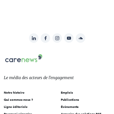
LinkedIn
Facebook
Instagram
YouTube
Soundcloud
Suivez-
nous
Carenews,
sur:
Le
média
des
Le média
des acteurs
de l'engagement
acteurs
de
Notre histoire
Emplois
l'engagement
Qui sommes-nous ?
Publications
Ligne éditoriale
Évènements
Pourquoi s'inscrire
Annuaire des solutions RSE