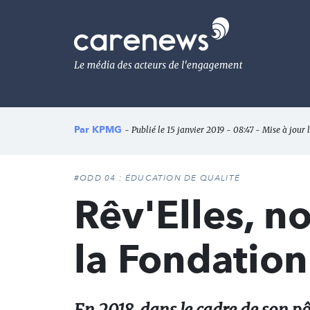
Aller
au
Carenews,
contenu
Le
principal
média
des
acteurs
de
l'engagement
Par
KPMG
- Publié le 15 janvier 2019 - 08:47 - Mise à jour 
#ODD 04 : ÉDUCATION DE QUALITÉ
Rêv'Elles, n
la Fondation