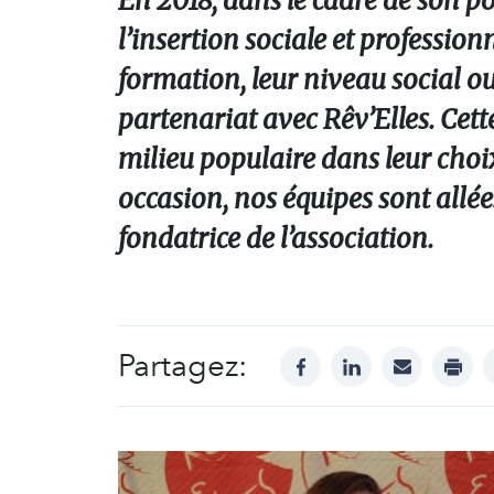
En 2018, dans le cadre de son pôl
l’insertion sociale et profession
formation, leur niveau social o
partenariat avec Rêv’Elles. Cett
milieu populaire dans leur choix
occasion, nos équipes sont allée
fondatrice de l’association.
Partagez:
facebook
linkedin
mail
print