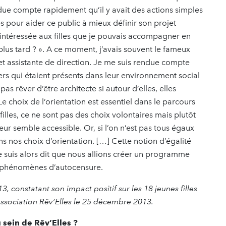
ndue compte rapidement qu’il y avait des actions simples
 pour aider ce public à mieux définir son projet
 intéressée aux filles que je pouvais accompagner en
 plus tard ? ». A ce moment, j’avais souvent le fameux
e et assistante de direction. Je me suis rendue compte
iers qui étaient présents dans leur environnement social
pas rêver d’être architecte si autour d’elles, elles
 choix de l’orientation est essentiel dans le parcours
lles, ce ne sont pas des choix volontaires mais plutôt
 leur semble accessible. Or, si l’on n’est pas tous égaux
s nos choix d’orientation. […] Cette notion d’égalité
e suis alors dit que nous allions créer un programme
ces phénomènes d’autocensure.
 constatant son impact positif sur les 18 jeunes filles
association Rêv’Elles le 25 décembre 2013.
 sein de Rêv’Elles ?