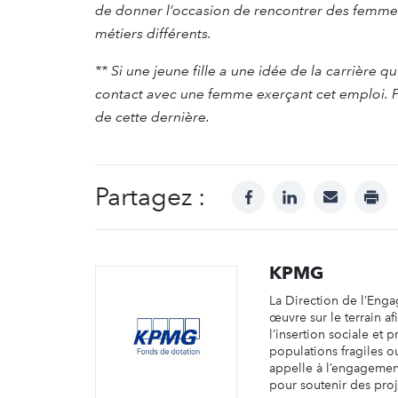
de donner l’occasion de rencontrer des femmes,
métiers différents.
** Si une jeune fille a une idée de la carrière qu
contact avec une femme exerçant cet emploi. P
de cette dernière.
Partagez :
facebook
linkedin
mail
prin
KPMG
La Direction de l’Eng
œuvre sur le terrain af
l’insertion sociale et 
populations fragiles o
appelle à l’engagemen
pour soutenir des proje