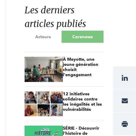
Les derniers
articles publiés
Acteurs
Carenews
À Mayotte, une
jeune génération
choisit
l'engagement
12 initiatives
solidaires contre
les inégalités et les
vulnérabilités
SÉRIE - Découvrir
l'histoire de