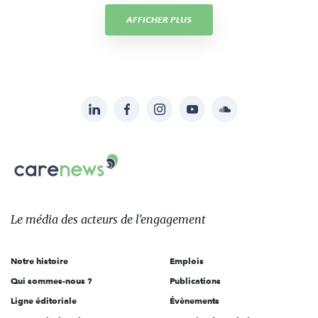
AFFICHER PLUS
LinkedIn
Facebook
Instagram
YouTube
Soundcloud
Suivez-
nous
Carenews,
sur:
Le
média
des
Le média
des acteurs
de l'engagement
acteurs
de
Notre histoire
Emplois
l'engagement
Qui sommes-nous ?
Publications
Ligne éditoriale
Évènements