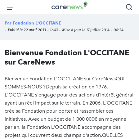
Aller
Carenews,
Menu
Rec
au
Le
contenu
média
Par
Fondation L'OCCITANE
principal
des
- Publié le 22 avril 2013 - 16:47 - Mise à jour le 17 juillet 2014 - 08:24
acteurs
de
l'engagement
Bienvenue Fondation L'OCCITANE
sur CareNews
Bienvenue Fondation L'OCCITANE sur CareNewsQUI
SOMMES-NOUS ?Depuis sa création en 1976,
L'OCCITANE s'engage pour des actions d'intérêt général
ayant un réel impact sur le terrain. En 2006, L'OCCITANE
crée sa Fondation pour porter et rassembler ces
initiatives. Avec un budget de 1 000 000€ en moyenne
par an, la Fondation L'OCCITANE accompagne des
projets qui couvrent deux champs d'action.QUELLES