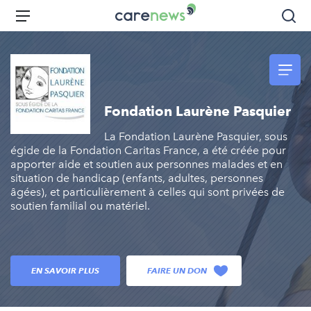
Aller
Carenews,
Menu
Rec
au
Le
contenu
média
principal
des
acteurs
de
Fondation Laurène Pasquier
l'engagement
La Fondation Laurène Pasquier, sous
égide de la Fondation Caritas France, a été créée pour
apporter aide et soutien aux personnes malades et en
situation de handicap (enfants, adultes, personnes
âgées), et particulièrement à celles qui sont privées de
soutien familial ou matériel.
EN SAVOIR PLUS
FAIRE UN DON