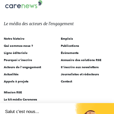
Carenews,
sur:
Le
média
des
Le média
des acteurs
de l'engagement
acteurs
de
Notre histoire
Emplois
l'engagement
Qui sommes-nous ?
Publications
Ligne éditoriale
Évènements
Pourquoi s'inscrire
Annuaire des solutions RSE
Acteurs de l'engagement
S'inscrire aux newsletters
Actualités
Journalistes et rédacteurs
Appels à projets
Contact
Mission RSE
Le kit média Carenews
Groupe AEF
Salut c'est nous...
AEF info