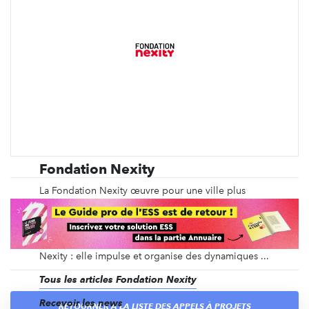
Fondation Nexity
La Fondation Nexity œuvre pour une ville plus
inclusive où chaque personne fragilisée (re)trouvera
sa place, des perspectives d’avenir, la capacité
d’agir et le moyen de s’accomplir. La Fondation
Nexity amplifie les actions de mécénat du groupe
Nexity : elle impulse et organise des dynamiques ...
Tous les articles Fondation Nexity
Recevoir les news
RETOURNER À LA LISTE DES APPELS À PROJETS