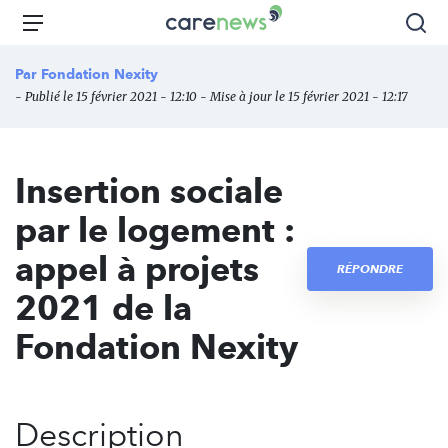
Aller
Carenews,
Menu
Rec
au
Le
contenu
média
Par
Fondation Nexity
principal
des
- Publié le 15 février 2021 - 12:10 - Mise à jour le 15 février 2021 - 12:17
acteurs
de
l'engagement
Insertion sociale
par le logement :
appel à projets
RÉPONDRE
2021 de la
Fondation Nexity
Description