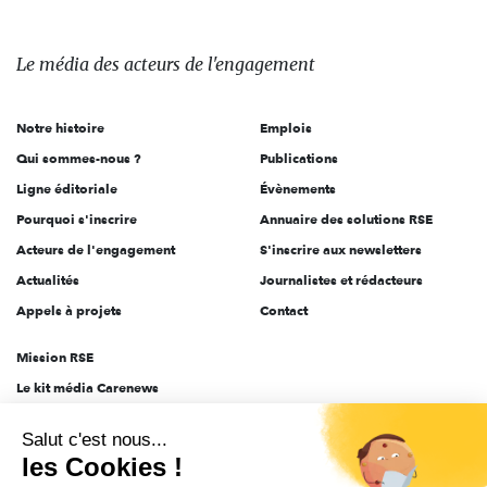
Le
média
des
Le média
des acteurs
de l'engagement
acteurs
de
Notre histoire
Emplois
l'engagement
Qui sommes-nous ?
Publications
Ligne éditoriale
Évènements
Pourquoi s'inscrire
Annuaire des solutions RSE
Acteurs de l'engagement
S'inscrire aux newsletters
Actualités
Journalistes et rédacteurs
Appels à projets
Contact
Mission RSE
Le kit média Carenews
Groupe AEF
Salut c'est nous...
AEF info
les Cookies !
Novethic