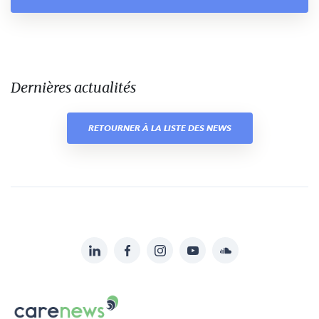
Dernières actualités
RETOURNER À LA LISTE DES NEWS
LinkedIn
Facebook
Instagram
YouTube
Soundcloud
Suivez-
nous
Carenews,
sur: