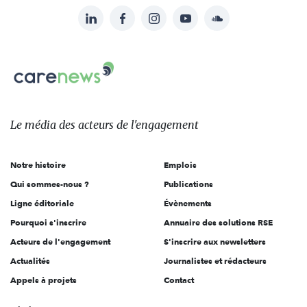
LinkedIn
Facebook
Instagram
YouTube
Soundcloud
Suivez-
nous
Carenews,
sur:
Le
média
des
Le média
des acteurs
de l'engagement
acteurs
de
Notre histoire
Emplois
l'engagement
Qui sommes-nous ?
Publications
Ligne éditoriale
Évènements
Pourquoi s'inscrire
Annuaire des solutions RSE
Acteurs de l'engagement
S'inscrire aux newsletters
Actualités
Journalistes et rédacteurs
Appels à projets
Contact