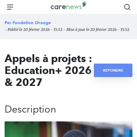
Aller
Carenews,
Menu
Rec
au
Le
contenu
média
Par
Fondation Orange
principal
des
- Publié le 20 février 2026 - 15:52 - Mise à jour le 20 février 2026 - 15:52
acteurs
de
l'engagement
Appels à projets :
Education+ 2026
RÉPONDRE
& 2027
Description