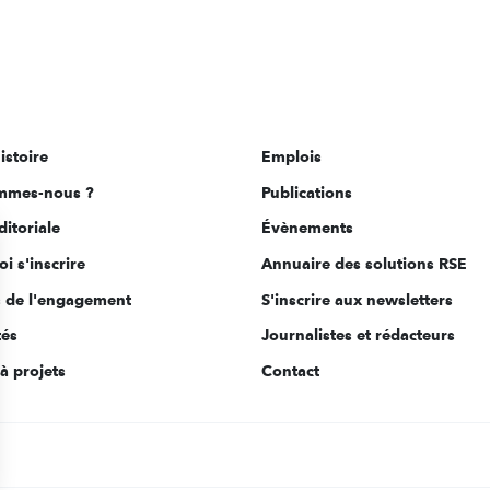
istoire
Emplois
mmes-nous ?
Publications
ditoriale
Évènements
i s'inscrire
Annuaire des solutions RSE
s de l'engagement
S'inscrire aux newsletters
tés
Journalistes et rédacteurs
à projets
Contact