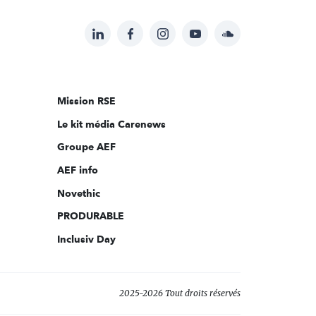
LinkedIn
Facebook
Instagram
YouTube
Soundcloud
Suivez-
nous
sur:
Mission RSE
Le kit média Carenews
Groupe AEF
AEF info
Novethic
PRODURABLE
Inclusiv Day
2025-2026 Tout droits réservés