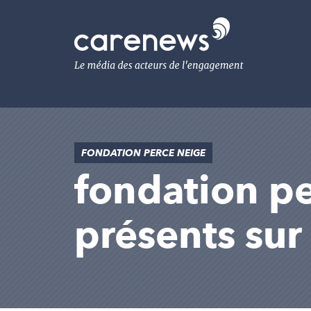
Aller
au
Carenews,
contenu
Le
principal
média
des
acteurs
de
l'engagement
FONDATION PERCE NEIGE
fondation per
présents su