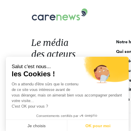
Carenews,
Le
média
des
acteurs
Le média
Notre h
de
des acteurs
Qui so
l'engagement
Ligne é
de l'engagement
Salut c'est nous...
Pourquo
les Cookies !
Acteur
On a attendu d'être sûrs que le contenu
Actuali
de ce site vous intéresse avant de
vous déranger, mais on aimerait bien vous accompagner pendant
Appels 
votre visite...
C'est OK pour vous ?
Consentements certifiés par
CGV
Données personnelles
Mentions légales
Je choisis
OK pour moi