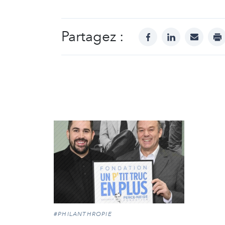
Partagez :
facebook
linkedin
mail
pr
#PHILANTHROPIE