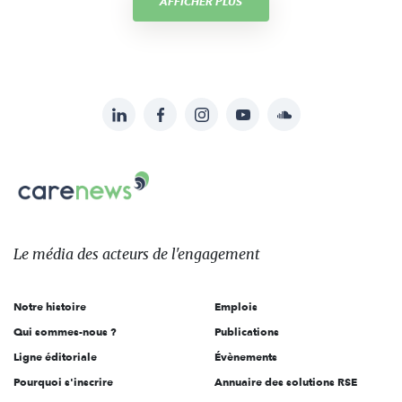
AFFICHER PLUS
LinkedIn
Facebook
Instagram
YouTube
Soundcloud
Suivez-
nous
Carenews,
sur:
Le
média
des
Le média
des acteurs
de l'engagement
acteurs
de
Notre histoire
Emplois
l'engagement
Qui sommes-nous ?
Publications
Ligne éditoriale
Évènements
Pourquoi s'inscrire
Annuaire des solutions RSE