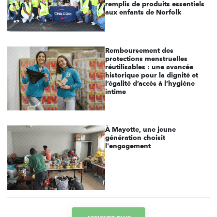
remplis de produits essentiels
aux enfants de Norfolk
Remboursement des
protections menstruelles
réutilisables : une avancée
historique pour la dignité et
l’égalité d’accès à l’hygiène
intime
À Mayotte, une jeune
génération choisit
l'engagement