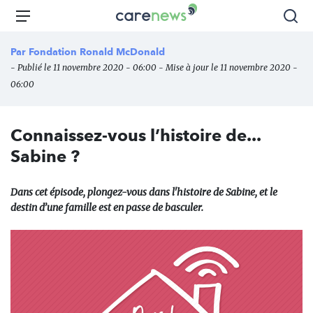
Aller
Carenews,
Menu
Rec
au
Le
contenu
média
Par
Fondation Ronald McDonald
principal
des
- Publié le 11 novembre 2020 - 06:00 - Mise à jour le 11 novembre 2020 -
acteurs
06:00
de
l'engagement
Connaissez-vous l’histoire de...
Sabine ?
Dans cet épisode, plongez-vous dans l'histoire de Sabine, et le
destin d’une famille est en passe de basculer.