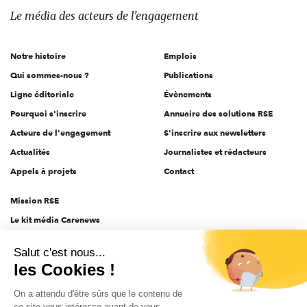
des
Le média
des acteurs
de l'engagement
acteurs
de
Notre histoire
Emplois
l'engagement
Qui sommes-nous ?
Publications
Ligne éditoriale
Évènements
Pourquoi s'inscrire
Annuaire des solutions RSE
Acteurs de l'engagement
S'inscrire aux newsletters
Actualités
Journalistes et rédacteurs
Appels à projets
Contact
Mission RSE
Le kit média Carenews
Groupe AEF
Salut c'est nous...
AEF info
les Cookies !
Novethic
On a attendu d'être sûrs que le contenu de
PRODURABLE
ce site vous intéresse avant de vous