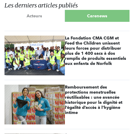
Les derniers articles publiés
Acteurs
Carenews
La Fondation CMA CGM et
Feed the Children unissent
leurs forces pour distribuer
plus de 1 400 sacs à dos
remplis de produits essentiels
aux enfants de Norfolk
Remboursement des
protections menstruelles
réutilisables : une avancée
historique pour la dignité et
l’égalité d’accès à l’hygiène
intime