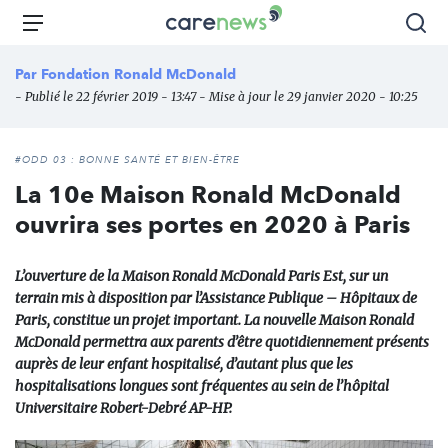
Aller
Carenews,
Menu
Rec
au
Le
contenu
média
Par
Fondation Ronald McDonald
principal
des
- Publié le 22 février 2019 - 13:47 - Mise à jour le 29 janvier 2020 - 10:25
acteurs
de
l'engagement
#ODD 03 : BONNE SANTÉ ET BIEN-ÊTRE
La 10e Maison Ronald McDonald
ouvrira ses portes en 2020 à Paris
L’ouverture de la Maison Ronald McDonald Paris Est, sur un
terrain mis à disposition par l’Assistance Publique – Hôpitaux de
Paris, constitue un projet important. La nouvelle Maison Ronald
McDonald permettra aux parents d’être quotidiennement présents
auprès de leur enfant hospitalisé, d’autant plus que les
hospitalisations longues sont fréquentes au sein de l’hôpital
Universitaire Robert-Debré AP-HP.