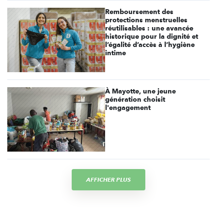
Remboursement des
protections menstruelles
réutilisables : une avancée
historique pour la dignité et
l’égalité d’accès à l’hygiène
intime
À Mayotte, une jeune
génération choisit
l'engagement
AFFICHER PLUS