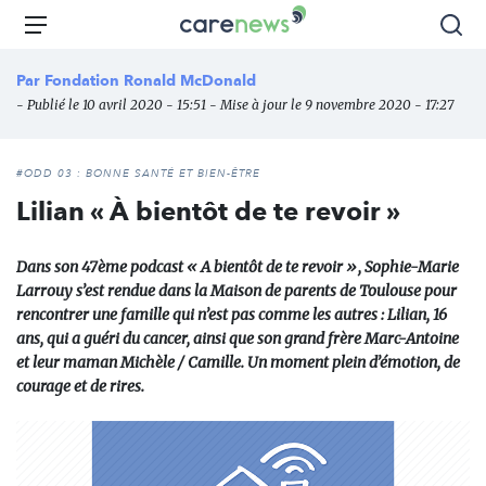
Aller
Carenews,
Menu
Rec
au
Le
contenu
média
Par
Fondation Ronald McDonald
principal
des
- Publié le 10 avril 2020 - 15:51 - Mise à jour le 9 novembre 2020 - 17:27
acteurs
de
l'engagement
#ODD 03 : BONNE SANTÉ ET BIEN-ÊTRE
Lilian « À bientôt de te revoir »
Dans son 47ème podcast « A bientôt de te revoir », Sophie-Marie
Larrouy s’est rendue dans la Maison de parents de Toulouse pour
rencontrer une famille qui n’est pas comme les autres : Lilian, 16
ans, qui a guéri du cancer, ainsi que son grand frère Marc-Antoine
et leur maman Michèle / Camille. Un moment plein d’émotion, de
courage et de rires.