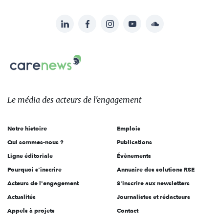
LinkedIn
Facebook
Instagram
YouTube
Soundcloud
Suivez-
nous
Carenews,
sur:
Le
média
des
Le média
des acteurs
de l'engagement
acteurs
de
Notre histoire
Emplois
l'engagement
Qui sommes-nous ?
Publications
Ligne éditoriale
Évènements
Pourquoi s'inscrire
Annuaire des solutions RSE
Acteurs de l'engagement
S'inscrire aux newsletters
Actualités
Journalistes et rédacteurs
Appels à projets
Contact