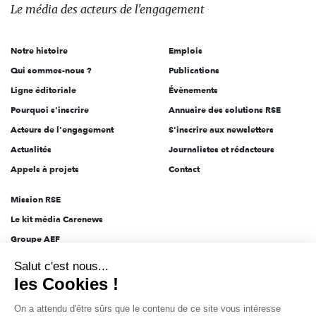
des
Le média
des acteurs
de l'engagement
acteurs
de
Notre histoire
Emplois
l'engagement
Qui sommes-nous ?
Publications
Ligne éditoriale
Évènements
Pourquoi s'inscrire
Annuaire des solutions RSE
Acteurs de l'engagement
S'inscrire aux newsletters
Actualités
Journalistes et rédacteurs
Appels à projets
Contact
Mission RSE
Le kit média Carenews
Groupe AEF
AEF info
Salut c'est nous...
Novethic
les Cookies !
PRODURABLE
On a attendu d'être sûrs que le contenu de ce site vous intéresse