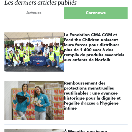
Les derniers articles publiés
Acteurs
Carenews
La Fondation CMA CGM et
Feed the Children unissent
leurs forces pour distribuer
plus de 1 400 sacs à dos
remplis de produits essentiels
aux enfants de Norfolk
Remboursement des
protections menstruelles
réutilisables : une avancée
historique pour la dignité et
l’égalité d’accès à l’hygiène
intime
À Mayotte, une jeune