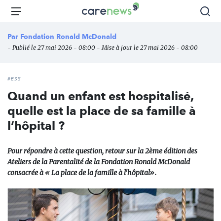
Aller
Carenews,
Menu
Rec
au
Le
contenu
média
Par
Fondation Ronald McDonald
principal
des
- Publié le 27 mai 2026 - 08:00 - Mise à jour le 27 mai 2026 - 08:00
acteurs
de
l'engagement
#ESS
Quand un enfant est hospitalisé,
quelle est la place de sa famille à
l’hôpital ?
Pour répondre à cette question, retour sur la 2ème édition des
Ateliers de la Parentalité de la Fondation Ronald McDonald
consacrée à « La place de la famille à l'hôpital».