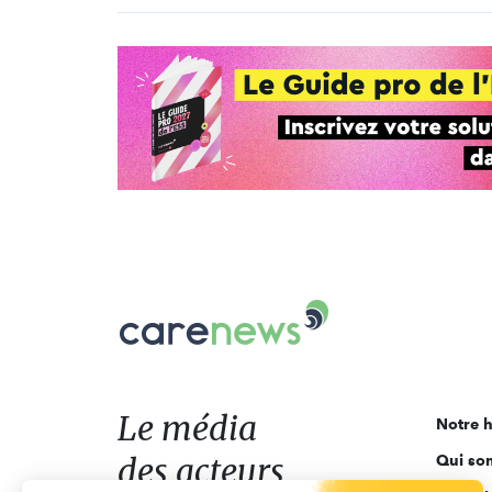
Carenews,
Le
média
des
acteurs
Le média
Notre h
de
des acteurs
Qui so
l'engagement