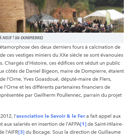
 NEUF ! (61-DOMPIERRE)
 métamorphose des deux derniers fours à calcination de
s de ces vestiges miniers du XXe siècle se sont évanouies
 Chargés d’Histoire, ces édifices ont séduit un public
 côtés de Daniel Bigeon, maire de Dompierre, étaient
t de l’Orne, Yves Goasdoué, député-maire de Flers,
l’Orne et les différents partenaires financiers de
représentée par Gwilherm Poullennec, parrain du projet
2012, l
’association le Savoir & le Fer
a fait appel aux
t aux salariés en insertion de l’AFPA
[1]
de Saint-Hilaire-
de l’AIFR
[3]
du Bocage. Sous la direction de Guillaume