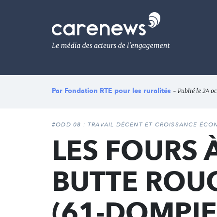
Aller
au
Carenews,
contenu
Le
principal
média
des
acteurs
de
l'engagement
Par
Fondation RTE pour les ruralités
- Publié le 24 o
#ODD 08 : TRAVAIL DÉCENT ET CROISSANCE ÉC
LES FOURS 
BUTTE ROUG
(61-DOMPIE