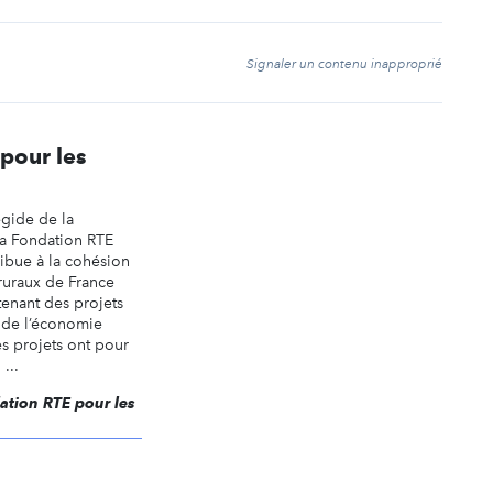
t
Signaler un contenu inapproprié
pour les
égide de la
la Fondation RTE
ribue à la cohésion
 ruraux de France
enant des projets
s de l’économie
es projets ont pour
...
dation RTE pour les