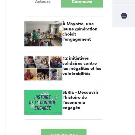
Acteurs
Carenews
À Mayotte, une
jeune génération
choisit
l'engagement
12 initiatives
solidaires contre
les inégalités et les
vulnérabilités
SÉRIE - Découvrir
l'histoire de
l'économie
engagée