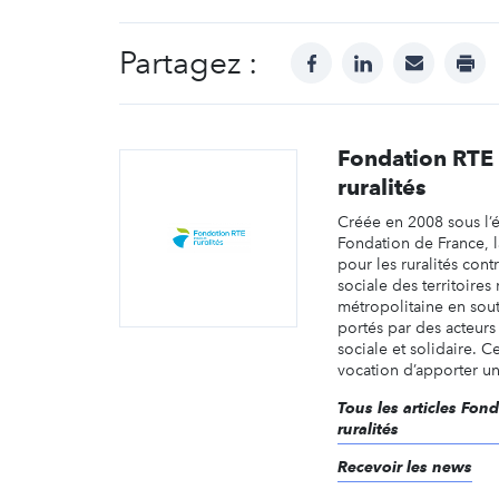
Partagez :
facebook
linkedin
mail
prin
Fondation RTE 
ruralités
Créée en 2008 sous l’
Fondation de France, 
pour les ruralités cont
sociale des territoires
métropolitaine en sout
portés par des acteur
sociale et solidaire. C
vocation d’apporter un 
Tous les articles Fon
ruralités
Recevoir les news