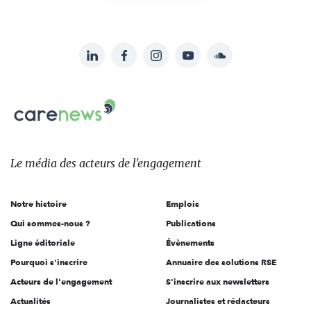
LinkedIn
Facebook
Instagram
YouTube
Soundcloud
Suivez-
nous
Carenews,
sur:
Le
média
des
Le média
des acteurs
de l'engagement
acteurs
de
Notre histoire
Emplois
l'engagement
Qui sommes-nous ?
Publications
Ligne éditoriale
Évènements
Pourquoi s'inscrire
Annuaire des solutions RSE
Acteurs de l'engagement
S'inscrire aux newsletters
Actualités
Journalistes et rédacteurs