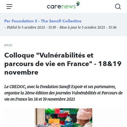
Aller
Carenews,
Menu
Rec
au
Le
contenu
média
Par
Foundation S - The Sanofi Collective
principal
des
- Publié le 5 octobre 2021 - 15:19 - Mise à jour le 5 octobre 2021 - 15:36
acteurs
de
l'engagement
#RSE
Colloque "Vulnérabilités et
parcours de vie en France" - 18&19
novembre
Le CREDOC, avec la Fondation Sanofi Espoir et ses partenaires,
organise la 2ème édition des journées Vulnérabilités et Parcours de
vie en France les 18 et 19 novembre 2021