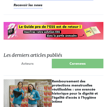
Recevoir les news
Les derniers articles publiés
Acteurs
Carenews
Remboursement des
protections menstruelles
réutilisables : une avancée
historique pour la dignité et
l’égalité d’accès à l’hygiène
intime