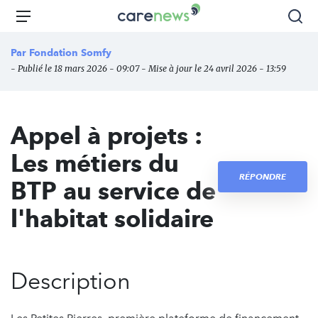
Aller
Carenews,
Menu
Rec
au
Le
contenu
média
Par
Fondation Somfy
principal
des
- Publié le 18 mars 2026 - 09:07 - Mise à jour le 24 avril 2026 - 13:59
acteurs
de
l'engagement
Appel à projets :
Les métiers du
RÉPONDRE
BTP au service de
l'habitat solidaire
Description