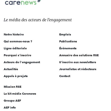
sur:
Le
média
des
Le média
des acteurs
de l'engagement
acteurs
de
Notre histoire
Emplois
l'engagement
Qui sommes-nous ?
Publications
Ligne éditoriale
Évènements
Pourquoi s'inscrire
Annuaire des solutions RSE
Acteurs de l'engagement
S'inscrire aux newsletters
Actualités
Journalistes et rédacteurs
Appels à projets
Contact
Mission RSE
Le kit média Carenews
Groupe AEF
AEF info