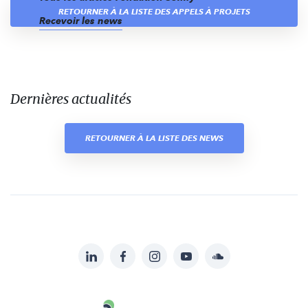
RETOURNER À LA LISTE DES APPELS À PROJETS
Recevoir les news
Dernières actualités
RETOURNER À LA LISTE DES NEWS
LinkedIn
Facebook
Instagram
YouTube
Soundcloud
Suivez-
nous
Carenews,