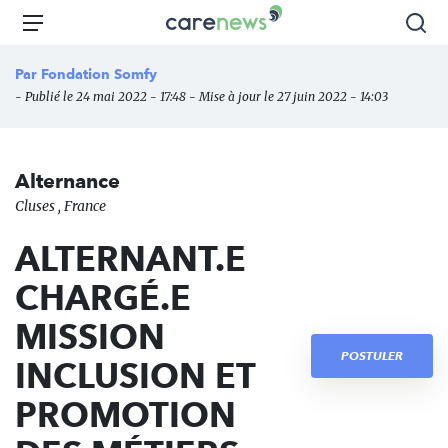
Aller
Carenews,
Menu
Rec
au
Le
contenu
média
Par
Fondation Somfy
principal
des
- Publié le 24 mai 2022 - 17:48 - Mise à jour le 27 juin 2022 - 14:03
acteurs
de
l'engagement
Alternance
Cluses , France
ALTERNANT.E
CHARGÉ.E
MISSION
POSTULER
INCLUSION ET
PROMOTION