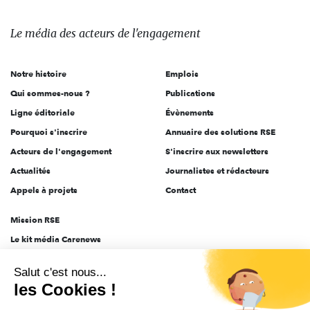
média
des
Le média
des acteurs
de l'engagement
acteurs
de
Notre histoire
Emplois
l'engagement
Qui sommes-nous ?
Publications
Ligne éditoriale
Évènements
Pourquoi s'inscrire
Annuaire des solutions RSE
Acteurs de l'engagement
S'inscrire aux newsletters
Actualités
Journalistes et rédacteurs
Appels à projets
Contact
Mission RSE
Le kit média Carenews
Groupe AEF
Salut c'est nous...
AEF info
les Cookies !
Novethic