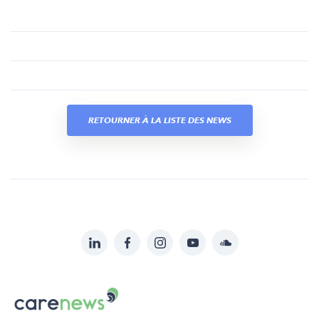
RETOURNER À LA LISTE DES NEWS
LinkedIn
Facebook
Instagram
YouTube
Soundcloud
Suivez-
nous
Carenews,
sur:
Le