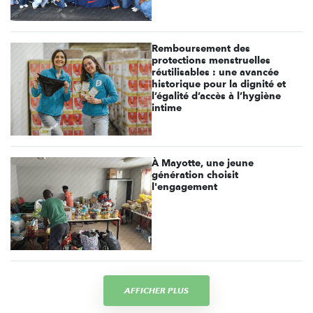
Remboursement des
protections menstruelles
réutilisables : une avancée
historique pour la dignité et
l’égalité d’accès à l’hygiène
intime
À Mayotte, une jeune
génération choisit
l'engagement
AFFICHER PLUS