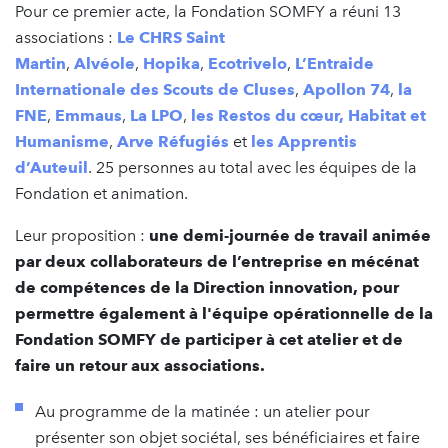
Pour ce premier acte, la Fondation SOMFY a réuni 13
associations :
Le CHRS Saint
Martin
,
Alvéole
,
Hopika
,
Ecotrivelo
,
L’Entraide
Internationale des Scouts de Cluses
,
Apollon 74
,
la
FNE
,
Emmaus
,
La LPO
,
les Restos du cœur,
Habitat et
Humanisme
,
Arve Réfugiés
et
les Apprentis
d’Auteuil
. 25 personnes au total avec les équipes de la
Fondation et animation.
Leur proposition :
une demi-journée de travail animée
par deux collaborateurs de l’entreprise en mécénat
de compétences de la Direction innovation, pour
permettre également à l'équipe opérationnelle de la
Fondation SOMFY de participer à cet atelier et de
faire un retour aux associations.
Au programme de la matinée : un atelier pour
présenter son objet sociétal, ses bénéficiaires et faire