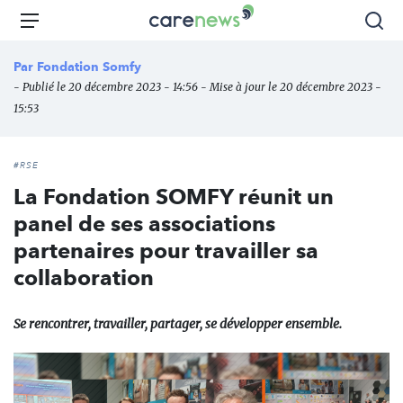
Aller
Carenews,
Menu
Rec
au
Le
contenu
média
Par
Fondation Somfy
principal
des
- Publié le 20 décembre 2023 - 14:56 - Mise à jour le 20 décembre 2023 -
acteurs
15:53
de
l'engagement
#RSE
La Fondation SOMFY réunit un
panel de ses associations
partenaires pour travailler sa
collaboration
Se rencontrer, travailler, partager, se développer ensemble.