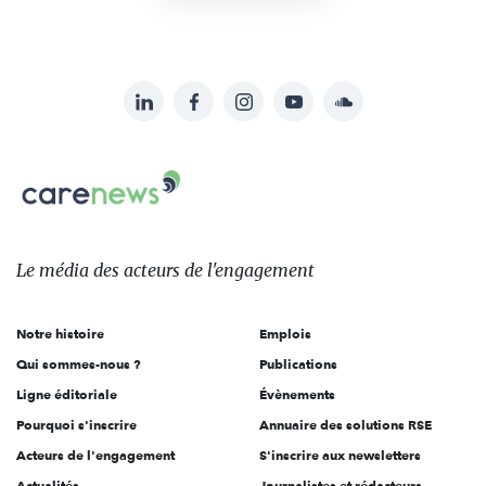
LinkedIn
Facebook
Instagram
YouTube
Soundcloud
Suivez-
nous
Carenews,
sur:
Le
média
des
Le média
des acteurs
de l'engagement
acteurs
de
Notre histoire
Emplois
l'engagement
Qui sommes-nous ?
Publications
Ligne éditoriale
Évènements
Pourquoi s'inscrire
Annuaire des solutions RSE
Acteurs de l'engagement
S'inscrire aux newsletters
Actualités
Journalistes et rédacteurs