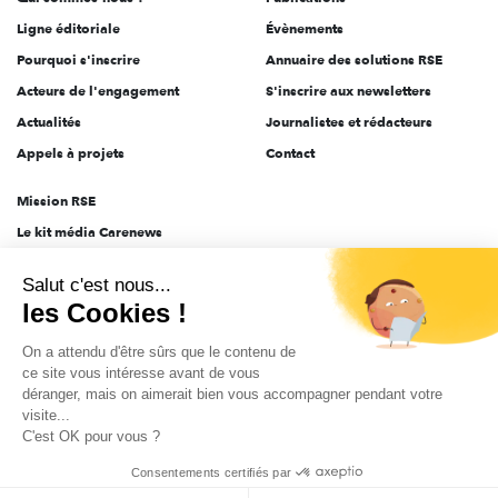
Ligne éditoriale
Évènements
Pourquoi s'inscrire
Annuaire des solutions RSE
Acteurs de l'engagement
S'inscrire aux newsletters
Actualités
Journalistes et rédacteurs
Appels à projets
Contact
Mission RSE
Le kit média Carenews
Groupe AEF
Salut c'est nous...
AEF info
les Cookies !
Novethic
On a attendu d'être sûrs que le contenu de
PRODURABLE
ce site vous intéresse avant de vous
Inclusiv Day
déranger, mais on aimerait bien vous accompagner pendant votre
visite...
C'est OK pour vous ?
CGV
Données personnelles
Mentions légales
2025-2026 Tout droits réservés
Consentements certifiés par