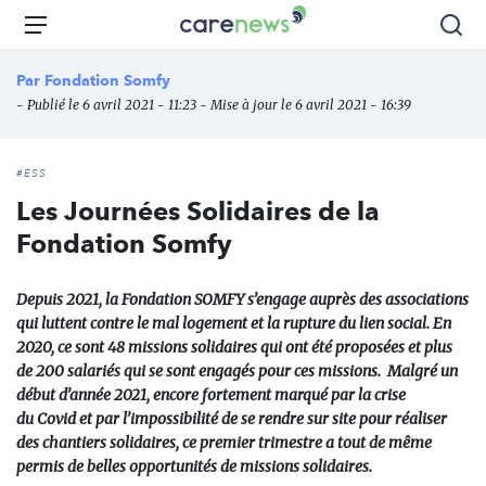
Aller
Carenews,
Menu
Rec
au
Le
contenu
média
Par
Fondation Somfy
principal
des
- Publié le 6 avril 2021 - 11:23 - Mise à jour le 6 avril 2021 - 16:39
acteurs
de
l'engagement
#ESS
Les Journées Solidaires de la
Fondation Somfy
Depuis 2021, la Fondation SOMFY s’engage auprès des associations
qui luttent contre le mal logement et la rupture du lien social. En
2020, ce sont 48 missions solidaires qui ont été proposées et plus
de 200 salariés qui se sont engagés pour ces missions. Malgré un
début d’année 2021, encore fortement marqué par la crise
du Covid et par l’impossibilité de se rendre sur site pour réaliser
des chantiers solidaires, ce premier trimestre a tout de même
permis de belles opportunités de missions solidaires.