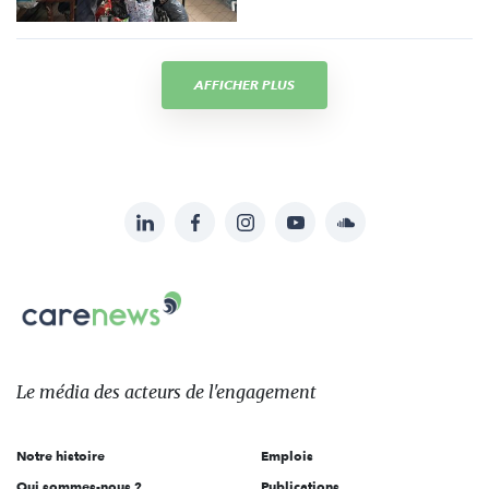
AFFICHER PLUS
LinkedIn
Facebook
Instagram
YouTube
Soundcloud
Suivez-
nous
Carenews,
sur:
Le
média
des
Le média
des acteurs
de l'engagement
acteurs
de
Notre histoire
Emplois
l'engagement
Qui sommes-nous ?
Publications