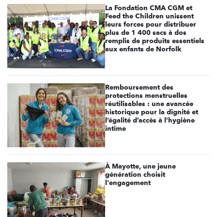
La Fondation CMA CGM et
Feed the Children unissent
leurs forces pour distribuer
plus de 1 400 sacs à dos
remplis de produits essentiels
aux enfants de Norfolk
Remboursement des
protections menstruelles
réutilisables : une avancée
historique pour la dignité et
l’égalité d’accès à l’hygiène
intime
À Mayotte, une jeune
génération choisit
l'engagement