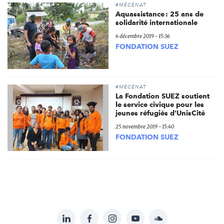
#MÉCÉNAT
Aquassistance : 25 ans de
solidarité internationale
6 décembre 2019 - 15:36
FONDATION SUEZ
#MÉCÉNAT
La Fondation SUEZ soutient
le service civique pour les
jeunes réfugiés d'UnisCité
25 novembre 2019 - 15:40
FONDATION SUEZ
LinkedIn
Facebook
Instagram
YouTube
Soundcloud
Suivez-