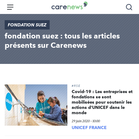
Aller
Carenews,
Menu
Rec
au
Le
contenu
média
FONDATION SUEZ
principal
des
fondation suez : tous les articles
acteurs
de
présents sur Carenews
l'engagement
#RSE
Covid-19 : Les entreprises et
fondations se sont
mobilisées pour soutenir les
actions d’UNICEF dans le
monde
29 juin 2020 - 10:00
UNICEF FRANCE