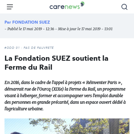
Aller
Carenews,
Menu
Rec
au
Le
contenu
média
Par
FONDATION SUEZ
principal
des
- Publié le 17 mai 2019 - 12:36 - Mise à jour le 17 mai 2019 - 13:01
acteurs
de
l'engagement
#ODD 01 : PAS DE PAUVRETÉ
La Fondation SUEZ soutient la
Ferme du Rail
En 2016, dans le cadre de l’appel à projets « Réinventer Paris »,
démarrait rue de l’Ourcq (XIXe) la Ferme du Rail, un programme
visant à héberger, former et accompagner vers l’emploi durable
des personnes en grande précarité, dans un espace ouvert dédié à
l'agriculture urbaine.