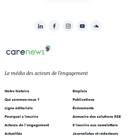
LinkedIn
Facebook
Instagram
YouTube
Soundcloud
Suivez-
nous
Carenews,
sur:
Le
média
des
Le média
des acteurs
de l'engagement
acteurs
de
Notre histoire
Emplois
l'engagement
Qui sommes-nous ?
Publications
Ligne éditoriale
Évènements
Pourquoi s'inscrire
Annuaire des solutions RSE
Acteurs de l'engagement
S'inscrire aux newsletters
Actualités
Journalistes et rédacteurs