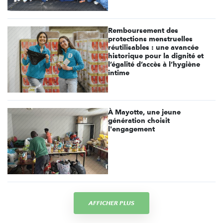
Remboursement des
protections menstruelles
réutilisables : une avancée
historique pour la dignité et
l’égalité d’accès à l’hygiène
intime
À Mayotte, une jeune
génération choisit
l'engagement
AFFICHER PLUS