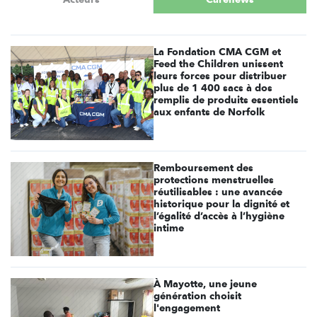
La Fondation CMA CGM et
Feed the Children unissent
leurs forces pour distribuer
plus de 1 400 sacs à dos
remplis de produits essentiels
aux enfants de Norfolk
Remboursement des
protections menstruelles
réutilisables : une avancée
historique pour la dignité et
l’égalité d’accès à l’hygiène
intime
À Mayotte, une jeune
génération choisit
l'engagement