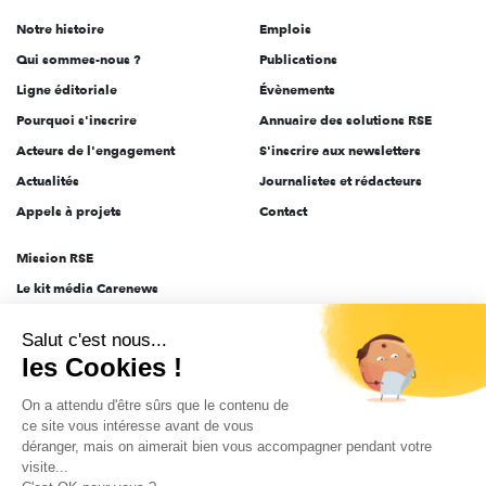
de
Notre histoire
Emplois
l'engagement
Qui sommes-nous ?
Publications
Ligne éditoriale
Évènements
Pourquoi s'inscrire
Annuaire des solutions RSE
Acteurs de l'engagement
S'inscrire aux newsletters
Actualités
Journalistes et rédacteurs
Appels à projets
Contact
Mission RSE
Le kit média Carenews
Groupe AEF
Salut c'est nous...
AEF info
les Cookies !
Novethic
On a attendu d'être sûrs que le contenu de
PRODURABLE
ce site vous intéresse avant de vous
Inclusiv Day
déranger, mais on aimerait bien vous accompagner pendant votre
visite...