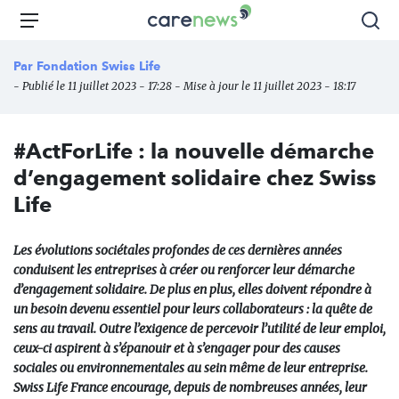
Aller
Carenews,
Menu
Rec
au
Le
contenu
média
Par
Fondation Swiss Life
principal
des
- Publié le 11 juillet 2023 - 17:28 - Mise à jour le 11 juillet 2023 - 18:17
acteurs
de
l'engagement
#ActForLife : la nouvelle démarche
d’engagement solidaire chez Swiss
Life
Les évolutions sociétales profondes de ces dernières années
conduisent les entreprises à créer ou renforcer leur démarche
d’engagement solidaire. De plus en plus, elles doivent répondre à
un besoin devenu essentiel pour leurs collaborateurs : la quête de
sens au travail. Outre l’exigence de percevoir l’utilité de leur emploi,
ceux-ci aspirent à s’épanouir et à s’engager pour des causes
sociales ou environnementales au sein même de leur entreprise.
Swiss Life France encourage, depuis de nombreuses années, leur