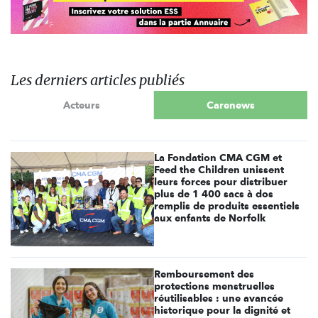
Les derniers articles publiés
Acteurs
Carenews
La Fondation CMA CGM et
Feed the Children unissent
leurs forces pour distribuer
plus de 1 400 sacs à dos
remplis de produits essentiels
aux enfants de Norfolk
Remboursement des
protections menstruelles
réutilisables : une avancée
historique pour la dignité et