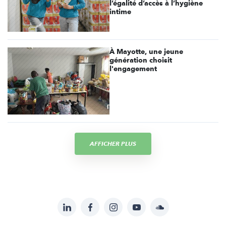
l’égalité d’accès à l’hygiène
intime
À Mayotte, une jeune
génération choisit
l'engagement
AFFICHER PLUS
LinkedIn
Facebook
Instagram
YouTube
Soundcloud
Suivez-