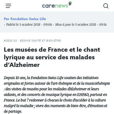
Aller
Carenews,
Menu
Rec
au
Le
contenu
média
Par
Fondation Swiss Life
principal
des
- Publié le 5 octobre 2018 - 09:06 - Mise à jour le 5 octobre 2018 - 09:14
acteurs
de
l'engagement
#ODD 03 : BONNE SANTÉ ET BIEN-ÊTRE
Les musées de France et le chant
lyrique au service des malades
d’Alzheimer
Depuis 10 ans, la Fondation Swiss Life soutien des initiatives
originales et fortes autour de l’art-thérapie et de la musicothérapie
: des visites de musées pour les malades d’Alzheimer et leurs
aidants, et des concerts de musique lyrique en EHPAD, partout en
France. Le but ? redonner à chacun le choix d’accéder à la culture
malgré la maladie ; vivre des moments de bien-être, d’émotion et
de partage.