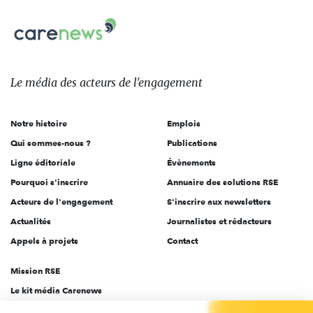
nous
Carenews,
sur:
Le
média
des
Le média
des acteurs
de l'engagement
acteurs
de
Notre histoire
Emplois
l'engagement
Qui sommes-nous ?
Publications
Ligne éditoriale
Évènements
Pourquoi s'inscrire
Annuaire des solutions RSE
Acteurs de l'engagement
S'inscrire aux newsletters
Actualités
Journalistes et rédacteurs
Appels à projets
Contact
Mission RSE
Le kit média Carenews
Groupe AEF