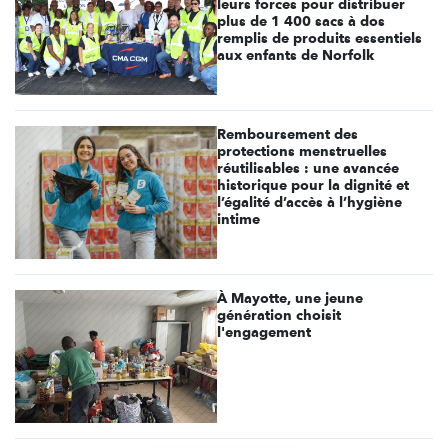
leurs forces pour distribuer
plus de 1 400 sacs à dos
remplis de produits essentiels
aux enfants de Norfolk
Remboursement des
protections menstruelles
réutilisables : une avancée
historique pour la dignité et
l’égalité d’accès à l’hygiène
intime
À Mayotte, une jeune
génération choisit
l'engagement