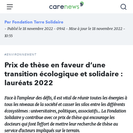
Aller
Carenews,
Menu
Rec
au
Le
contenu
média
Par
Fondation Terre Solidaire
principal
des
- Publié le 18 novembre 2022 - 09:41 - Mise à jour le 18 novembre 2022 -
acteurs
10:55
de
l'engagement
#ENVIRONNEMENT
Prix de thèse en faveur d’une
transition écologique et solidaire :
lauréats 2022
Face à l’ampleur des défis, il est vital de réunir toutes les énergies à
tous les niveaux de la société et casser les silos entre les différents
écosystèmes : universitaires, politiques, associatifs… La Fondation
Solidaire y contribue avec ce prix de thèse qui encourage les
docteurs qui font l'effort de mettre leur recherche de thèse au
service d’acteurs impliqués sur le terrain.