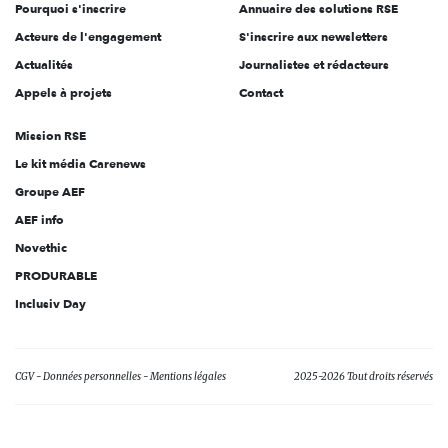
Pourquoi s'inscrire
Annuaire des solutions RSE
Acteurs de l'engagement
S'inscrire aux newsletters
Actualités
Journalistes et rédacteurs
Appels à projets
Contact
Mission RSE
Le kit média Carenews
Groupe AEF
AEF info
Novethic
PRODURABLE
Inclusiv Day
CGV
Données personnelles
Mentions légales
2025-2026 Tout droits réservés