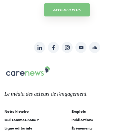
AFFICHER PLUS
LinkedIn
Facebook
Instagram
YouTube
Soundcloud
Suivez-
nous
Carenews,
sur:
Le
média
des
Le média
des acteurs
de l'engagement
acteurs
de
Notre histoire
Emplois
l'engagement
Qui sommes-nous ?
Publications
Ligne éditoriale
Évènements