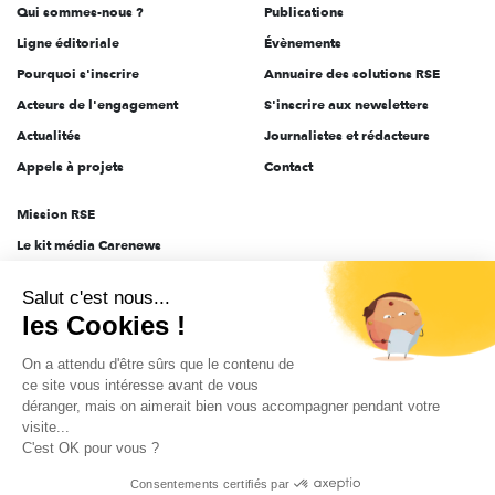
Qui sommes-nous ?
Publications
Ligne éditoriale
Évènements
Pourquoi s'inscrire
Annuaire des solutions RSE
Acteurs de l'engagement
S'inscrire aux newsletters
Actualités
Journalistes et rédacteurs
Appels à projets
Contact
Mission RSE
Le kit média Carenews
Groupe AEF
Salut c'est nous...
AEF info
les Cookies !
Novethic
On a attendu d'être sûrs que le contenu de
PRODURABLE
ce site vous intéresse avant de vous
Inclusiv Day
déranger, mais on aimerait bien vous accompagner pendant votre
visite...
C'est OK pour vous ?
CGV
Données personnelles
Mentions légales
2025-2026 Tout droits réservés
Consentements certifiés par