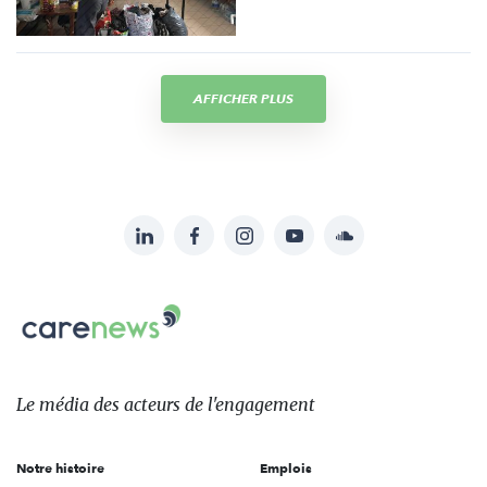
AFFICHER PLUS
LinkedIn
Facebook
Instagram
YouTube
Soundcloud
Suivez-
nous
Carenews,
sur:
Le
média
des
Le média
des acteurs
de l'engagement
acteurs
de
Notre histoire
Emplois
l'engagement