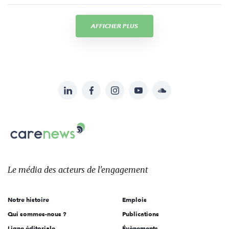
AFFICHER PLUS
LinkedIn
Facebook
Instagram
YouTube
Soundcloud
Suivez-
nous
Carenews,
sur:
Le
média
des
Le média
des acteurs
de l'engagement
acteurs
de
Notre histoire
Emplois
l'engagement
Qui sommes-nous ?
Publications
Ligne éditoriale
Évènements