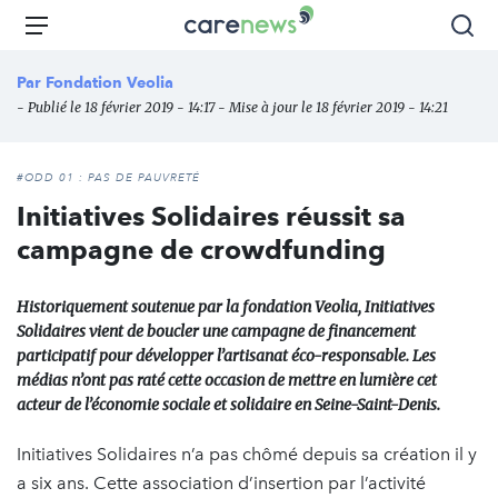
Aller
Carenews,
Menu
Rec
au
Le
contenu
média
Par
Fondation Veolia
principal
des
- Publié le 18 février 2019 - 14:17 - Mise à jour le 18 février 2019 - 14:21
acteurs
de
l'engagement
#ODD 01 : PAS DE PAUVRETÉ
Initiatives Solidaires réussit sa
campagne de crowdfunding
Historiquement soutenue par la fondation Veolia, Initiatives
Solidaires vient de boucler une campagne de financement
participatif pour développer l’artisanat éco-responsable. Les
médias n’ont pas raté cette occasion de mettre en lumière cet
acteur de l’économie sociale et solidaire en Seine-Saint-Denis.
Initiatives Solidaires n’a pas chômé depuis sa création il y
a six ans. Cette association d’insertion par l’activité