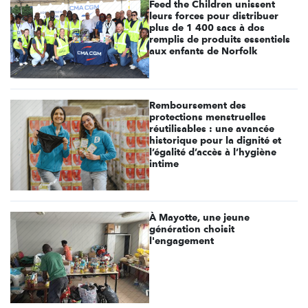
Feed the Children unissent
leurs forces pour distribuer
plus de 1 400 sacs à dos
remplis de produits essentiels
aux enfants de Norfolk
Remboursement des
protections menstruelles
réutilisables : une avancée
historique pour la dignité et
l’égalité d’accès à l’hygiène
intime
À Mayotte, une jeune
génération choisit
l'engagement