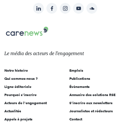
LinkedIn
Facebook
Instagram
YouTube
Soundcloud
Suivez-
nous
Carenews,
sur:
Le
média
des
Le média
des acteurs
de l'engagement
acteurs
de
Notre histoire
Emplois
l'engagement
Qui sommes-nous ?
Publications
Ligne éditoriale
Évènements
Pourquoi s'inscrire
Annuaire des solutions RSE
Acteurs de l'engagement
S'inscrire aux newsletters
Actualités
Journalistes et rédacteurs
Appels à projets
Contact