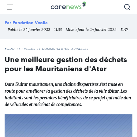
Aller
Carenews,
Menu
Rec
au
Le
contenu
média
Par
Fondation Veolia
principal
des
- Publié le 24 janvier 2022 - 11:33 - Mise à jour le 24 janvier 2022 - 11:47
acteurs
de
l'engagement
#ODD 11 : VILLES ET COMMUNAUTÉS DURABLES
Une meilleure gestion des déchets
pour les Mauritaniens d'Atar
Dans l'Adrar mauritanien, une chaîne d'expertises s'est mise en
route pour améliorer la gestion des déchets de la ville d'Atar. Les
habitants sont les premiers bénéficiaires de ce projet qui mêle don
de véhicules et mécénat de compétences.