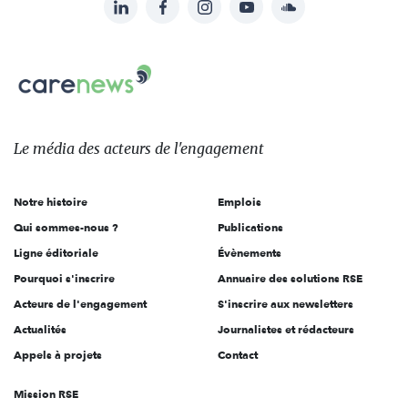
LinkedIn
Facebook
Instagram
YouTube
Soundcloud
Suivez-
nous
Carenews,
sur:
Le
média
des
Le média
des acteurs
de l'engagement
acteurs
de
Notre histoire
Emplois
l'engagement
Qui sommes-nous ?
Publications
Ligne éditoriale
Évènements
Pourquoi s'inscrire
Annuaire des solutions RSE
Acteurs de l'engagement
S'inscrire aux newsletters
Actualités
Journalistes et rédacteurs
Appels à projets
Contact
Mission RSE