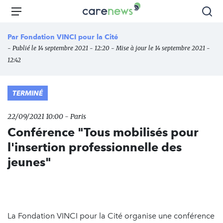
Aller
Carenews,
Menu
Rec
au
Le
contenu
média
Par
Fondation VINCI pour la Cité
principal
des
- Publié le 14 septembre 2021 - 12:20 - Mise à jour le 14 septembre 2021 -
acteurs
12:42
de
l'engagement
TERMINÉ
22/09/2021 10:00 - Paris
Conférence "Tous mobilisés pour
l'insertion professionnelle des
jeunes"
La Fondation VINCI pour la Cité organise une conférence