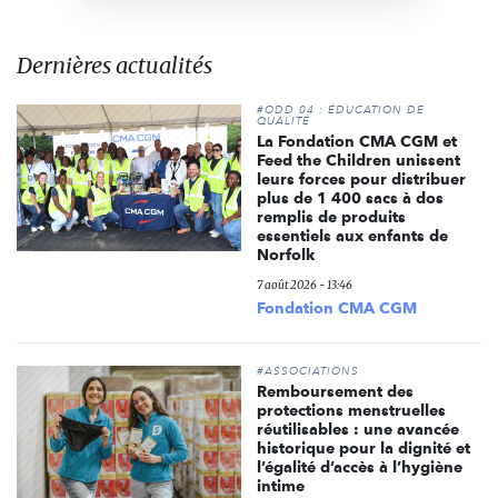
Dernières actualités
#ODD 04 : ÉDUCATION DE
QUALITÉ
La Fondation CMA CGM et
Feed the Children unissent
leurs forces pour distribuer
plus de 1 400 sacs à dos
remplis de produits
essentiels aux enfants de
Norfolk
7 août 2026 - 13:46
Fondation CMA CGM
#ASSOCIATIONS
Remboursement des
protections menstruelles
réutilisables : une avancée
historique pour la dignité et
l’égalité d’accès à l’hygiène
intime