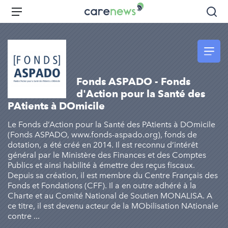
Aller
Carenews,
Menu
Rec
au
Le
contenu
média
principal
des
acteurs
de
Fonds ASPADO - Fonds
l'engagement
d'Action pour la Santé des
PAtients à DOmicile
Le Fonds d’Action pour la Santé des PAtients à DOmicile
(Fonds ASPADO, www.fonds-aspado.org), fonds de
dotation, a été créé en 2014. Il est reconnu d’intérêt
général par le Ministère des Finances et des Comptes
Publics et ainsi habilité à émettre des reçus fiscaux.
Depuis sa création, il est membre du Centre Français des
Fonds et Fondations (CFF). Il a en outre adhéré à la
Charte et au Comité National de Soutien MONALISA. A
ce titre, il est devenu acteur de la MObilisation NAtionale
contre ...