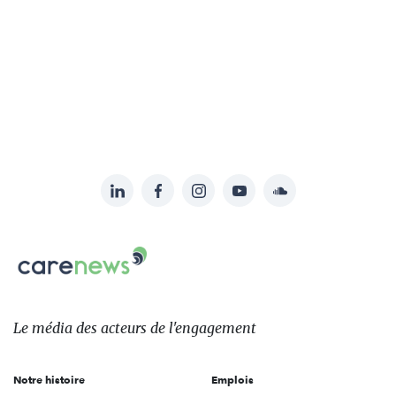
LinkedIn
Facebook
Instagram
YouTube
Soundcloud
Suivez-
nous
Carenews,
sur:
Le
média
des
Le média
des acteurs
de l'engagement
acteurs
de
Notre histoire
Emplois
l'engagement