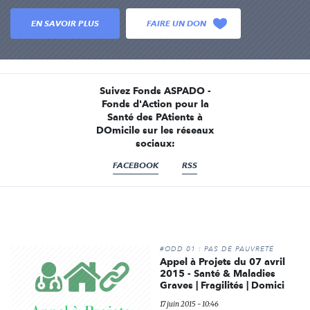
EN SAVOIR PLUS
FAIRE UN DON
Suivez Fonds ASPADO -
Fonds d'Action pour la
Santé des PAtients à
DOmicile sur les réseaux
sociaux:
FACEBOOK
RSS
#ODD 01 : PAS DE PAUVRETÉ
Appel à Projets du 07 avril
2015 - Santé & Maladies
Graves | Fragilités | Domici
17 juin 2015 - 10:46