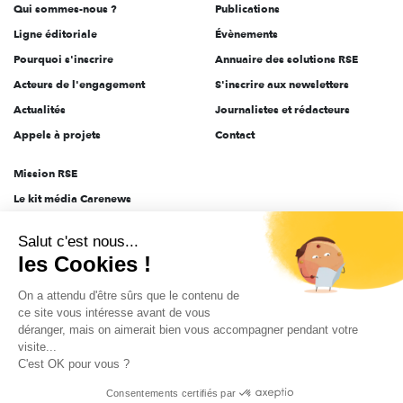
Qui sommes-nous ?
Publications
Ligne éditoriale
Évènements
Pourquoi s'inscrire
Annuaire des solutions RSE
Acteurs de l'engagement
S'inscrire aux newsletters
Actualités
Journalistes et rédacteurs
Appels à projets
Contact
Mission RSE
Le kit média Carenews
Groupe AEF
Salut c'est nous...
AEF info
les Cookies !
Novethic
On a attendu d'être sûrs que le contenu de
PRODURABLE
ce site vous intéresse avant de vous
Inclusiv Day
déranger, mais on aimerait bien vous accompagner pendant votre
visite...
C'est OK pour vous ?
CGV
Données personnelles
Mentions légales
2025-2026 Tout droits réservés
Consentements certifiés par