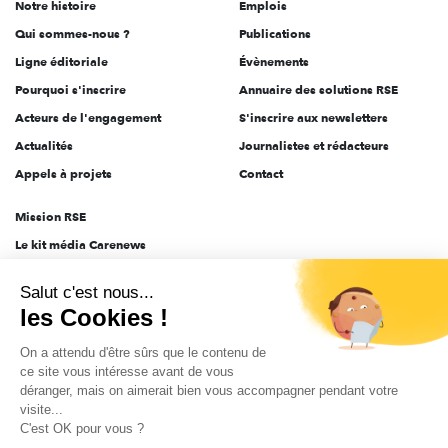
Notre histoire
Emplois
l'engagement
Qui sommes-nous ?
Publications
Ligne éditoriale
Évènements
Pourquoi s'inscrire
Annuaire des solutions RSE
Acteurs de l'engagement
S'inscrire aux newsletters
Actualités
Journalistes et rédacteurs
Appels à projets
Contact
Mission RSE
Le kit média Carenews
Groupe AEF
Salut c'est nous...
AEF info
les Cookies !
Novethic
On a attendu d'être sûrs que le contenu de
PRODURABLE
ce site vous intéresse avant de vous
Inclusiv Day
déranger, mais on aimerait bien vous accompagner pendant votre
visite...
C'est OK pour vous ?