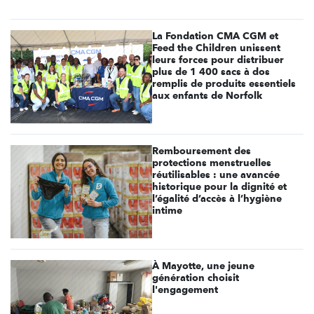
La Fondation CMA CGM et
Feed the Children unissent
leurs forces pour distribuer
plus de 1 400 sacs à dos
remplis de produits essentiels
aux enfants de Norfolk
Remboursement des
protections menstruelles
réutilisables : une avancée
historique pour la dignité et
l’égalité d’accès à l’hygiène
intime
À Mayotte, une jeune
génération choisit
l'engagement