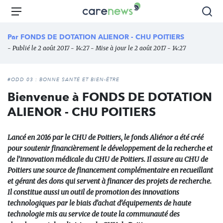
Aller
Carenews,
Menu
Rec
au
Le
contenu
média
Par
FONDS DE DOTATION ALIENOR - CHU POITIERS
principal
des
- Publié le 2 août 2017 - 14:27 - Mise à jour le 2 août 2017 - 14:27
acteurs
de
l'engagement
#ODD 03 : BONNE SANTÉ ET BIEN-ÊTRE
Bienvenue à FONDS DE DOTATION
ALIENOR - CHU POITIERS
Lancé en 2016 par le CHU de Poitiers, le fonds Aliénor a été créé
pour soutenir financièrement le développement de la recherche et
de l’innovation médicale du CHU de Poitiers. Il assure au CHU de
Poitiers une source de financement complémentaire en recueillant
et gérant des dons qui servent à financer des projets de recherche.
Il constitue aussi un outil de promotion des innovations
technologiques par le biais d’achat d’équipements de haute
technologie mis au service de toute la communauté des