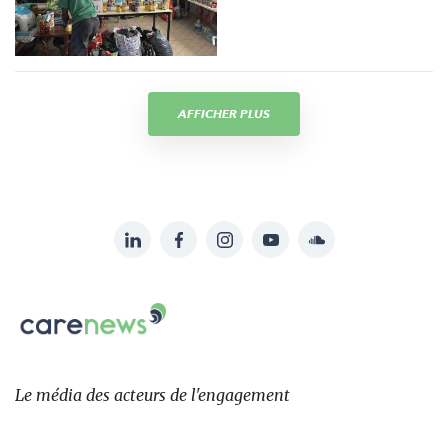
AFFICHER PLUS
LinkedIn
Facebook
Instagram
YouTube
Soundcloud
Suivez-
nous
Carenews,
sur:
Le
média
des
Le média
des acteurs
de l'engagement
acteurs
de