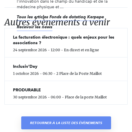
l’innovation dans le champ du handicap et de la
médecine physique et ...
Tous les articles Fonds de dotation Kerpape
Autres évènements à venir
Recevoir les news
La facturation électronique : quels enjeux pour les
associations ?
24 septembre 2026 - 12:00 - En direct et en ligne
Inclusiv'Day
1 octobre 2026 - 06:30 - 2 Place de la Porte Maillot
PRODURABLE
30 septembre 2026 - 06:00 - Place de la porte Maillot
RETOURNER À LA LISTE DES ÉVÈNEMENTS