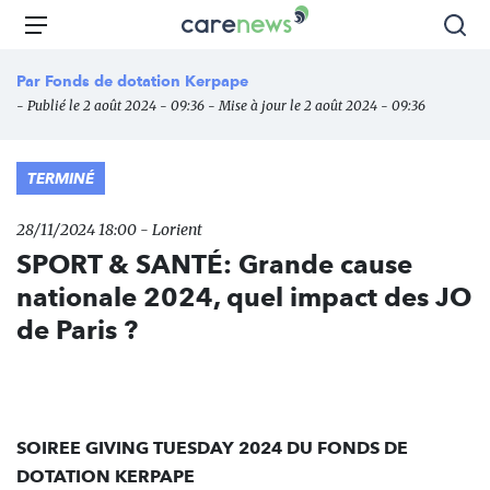
Aller
Carenews,
Menu
Rec
au
Le
contenu
média
Par
Fonds de dotation Kerpape
principal
des
- Publié le 2 août 2024 - 09:36 - Mise à jour le 2 août 2024 - 09:36
acteurs
de
l'engagement
TERMINÉ
28/11/2024 18:00 - Lorient
SPORT & SANTÉ: Grande cause
nationale 2024, quel impact des JO
de Paris ?
SOIREE GIVING TUESDAY 2024 DU FONDS DE
DOTATION KERPAPE