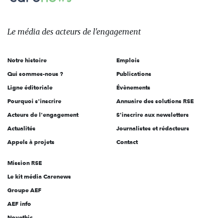
Le
média
des
Le média
des acteurs
de l'engagement
acteurs
de
Notre histoire
Emplois
l'engagement
Qui sommes-nous ?
Publications
Ligne éditoriale
Évènements
Pourquoi s'inscrire
Annuaire des solutions RSE
Acteurs de l'engagement
S'inscrire aux newsletters
Actualités
Journalistes et rédacteurs
Appels à projets
Contact
Mission RSE
Le kit média Carenews
Groupe AEF
AEF info
Novethic