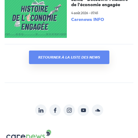
de l'économie engagée
4 août 2026 - 07:45
Carenews INFO
RETOURNER À LA LISTE DES NEWS
LinkedIn
Facebook
Instagram
YouTube
Soundcloud
Suivez-
nous
Carenews,
sur: