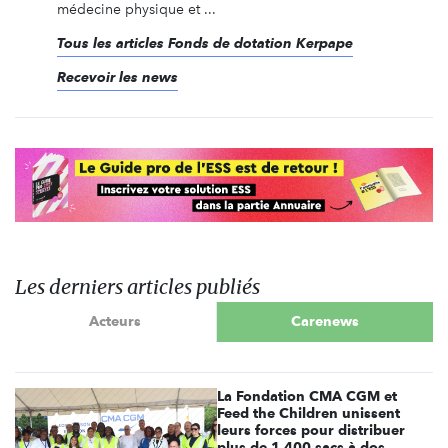
médecine physique et ...
Tous les articles Fonds de dotation Kerpape
Recevoir les news
Les derniers articles publiés
Acteurs
Carenews
La Fondation CMA CGM et
Feed the Children unissent
leurs forces pour distribuer
plus de 1 400 sacs à dos