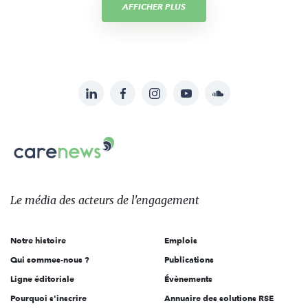
AFFICHER PLUS
LinkedIn
Facebook
Instagram
YouTube
Soundcloud
Suivez-
nous
Carenews,
sur:
Le
média
des
Le média
des acteurs
de l'engagement
acteurs
de
Notre histoire
Emplois
l'engagement
Qui sommes-nous ?
Publications
Ligne éditoriale
Évènements
Pourquoi s'inscrire
Annuaire des solutions RSE