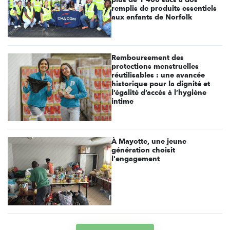
remplis de produits essentiels
aux enfants de Norfolk
Remboursement des
protections menstruelles
réutilisables : une avancée
historique pour la dignité et
l’égalité d’accès à l’hygiène
intime
À Mayotte, une jeune
génération choisit
l'engagement