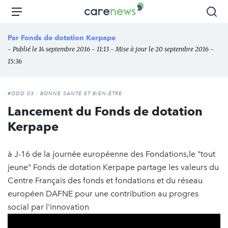
Aller
Carenews,
Menu
Rec
au
Le
contenu
média
Par
Fonds de dotation Kerpape
principal
des
- Publié le 14 septembre 2016 - 11:13 - Mise à jour le 20 septembre 2016 -
acteurs
15:36
de
l'engagement
#ODD 03 : BONNE SANTÉ ET BIEN-ÊTRE
Lancement du Fonds de dotation
Kerpape
à J-16 de la journée européenne des Fondations,le "tout
jeune" Fonds de dotation Kerpape partage les valeurs du
Centre Français des fonds et fondations et du réseau
européen DAFNE pour une contribution au progres
social par l'innovation