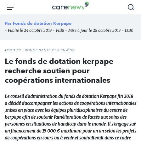
Aller
Carenews,
Menu
Rec
au
Le
contenu
média
Par
Fonds de dotation Kerpape
principal
des
- Publié le 24 octobre 2019 - 14:38 - Mise à jour le 28 octobre 2019 - 13:30
acteurs
de
l'engagement
#ODD 03 : BONNE SANTÉ ET BIEN-ÊTRE
Le fonds de dotation kerpape
recherche soutien pour
coopérations internationales
Le conseil d'administration du fonds de dotation Kerpape fin 2018
a décidé d'accompagner les actions de coopérations internationales
,mises en place avec les équipes pluridisciplinaires du centre de
kerpape afin de soutenir l'amélioration de l'accès aux soins des
personnes en situations de handicap dans le monde. Il s’engage sur
un financement de 15 000 € maximum pour un an selon les projets
de coopérations en cours ou à venir et souhaiterait dans ce cadre