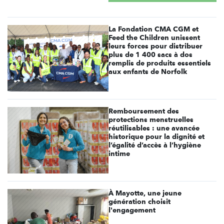
La Fondation CMA CGM et
Feed the Children unissent
leurs forces pour distribuer
plus de 1 400 sacs à dos
remplis de produits essentiels
aux enfants de Norfolk
Remboursement des
protections menstruelles
réutilisables : une avancée
historique pour la dignité et
l’égalité d’accès à l’hygiène
intime
À Mayotte, une jeune
génération choisit
l'engagement