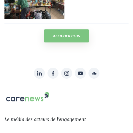
AFFICHER PLUS
LinkedIn
Facebook
Instagram
YouTube
Soundcloud
Suivez-
nous
Carenews,
sur:
Le
média
des
Le média
des acteurs
de l'engagement
acteurs
de