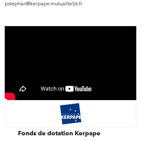
pstephan@kerpape.mutualite56.fr
Fonds de dotation Kerpape