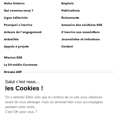
Notre histoire
Emplois
l'engagement
Qui sommes-nous ?
Publications
Ligne éditoriale
Évènements
Pourquoi s'inscrire
Annuaire des solutions RSE
Acteurs de l'engagement
S'inscrire aux newsletters
Actualités
Journalistes et rédacteurs
Appels à projets
Contact
Mission RSE
Le kit média Carenews
Groupe AEF
Salut c'est nous...
AEF info
les Cookies !
Novethic
On a attendu d'être sûrs que le contenu de
PRODURABLE
ce site vous intéresse avant de vous
Inclusiv Day
déranger, mais on aimerait bien vous accompagner pendant votre
visite...
C'est OK pour vous ?